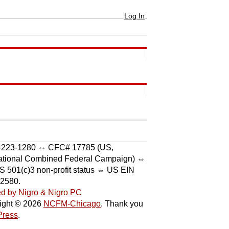
Log In
-223-1280 ⇔ CFC# 17785 (US,
national Combined Federal Campaign) ⇔
S 501(c)3 non-profit status ⇔ US EIN
2580.
ed by Nigro & Nigro PC
ight © 2026
NCFM-Chicago
. Thank you
ress
.