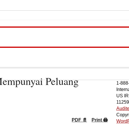
Mempunyai Peluang
1-888
Inter
US IR
11259
Audit
Copyr
PDF 📄
Print 🖨
WordP