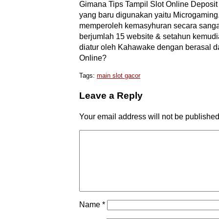
Gimana Tips Tampil Slot Online Deposit
yang baru digunakan yaitu Microgaming.
memperoleh kemasyhuran secara sangat 
berjumlah 15 website & setahun kemudian
diatur oleh Kahawake dengan berasal da
Online?
Tags:
main slot gacor
Leave a Reply
Your email address will not be published
Name
*