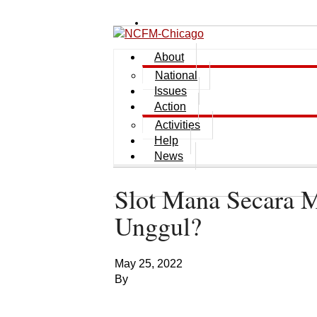
About
National
Issues
Action
Activities
Help
News
Slot Mana Secara 
Unggul?
May 25, 2022
By