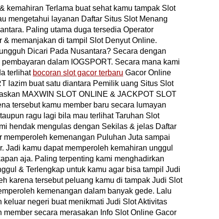
 & kemahiran Terlama buat sehat kamu tampak Slot
u mengetahui layanan Daftar Situs Slot Menang
antara. Paling utama duga tersedia Operator
& memanjakan di tampil Slot Denyut Online.
Sungguh Dicari Pada Nusantara? Secara dengan
jud pembayaran dalam IOGSPORT. Secara mana kami
 terlihat
bocoran slot gacor terbaru
Gacor Online
 lazim buat satu diantara Pemilik uang Situs Slot
elepaskan MAXWIN SLOT ONLINE & JACKPOT SLOT
na tersebut kamu member baru secara lumayan
taupun ragu lagi bila mau terlihat Taruhan Slot
 kami hendak mengulas dengan Sekilas & jelas Daftar
er memperoleh kemenangan Puluhan Juta sampai
or. Jadi kamu dapat memperoleh kemahiran unggul
apan aja. Paling terpenting kami menghadirkan
ggul & Terlengkap untuk kamu agar bisa tampil Judi
h karena tersebut peluang kamu di tampak Judi Slot
 memperoleh kemenangan dalam banyak gede. Lalu
keluar negeri buat menikmati Judi Slot Aktivitas
h member secara merasakan Info Slot Online Gacor