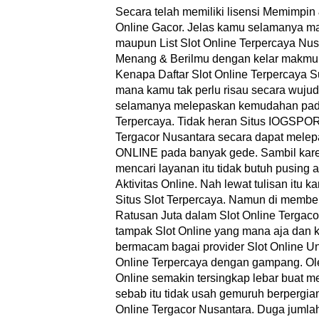
Secara telah memiliki lisensi Memimpin
Online Gacor. Jelas kamu selamanya ma
maupun List Slot Online Terpercaya Nus
Menang & Berilmu dengan kelar makmur 
Kenapa Daftar Slot Online Terpercaya 
mana kamu tak perlu risau secara wu
selamanya melepaskan kemudahan pada
Terpercaya. Tidak heran Situs IOGSPORT
Tergacor Nusantara secara dapat m
ONLINE pada banyak gede. Sambil kare
mencari layanan itu tidak butuh pusing a
Aktivitas Online. Nah lewat tulisan itu
Situs Slot Terpercaya. Namun di memb
Ratusan Juta dalam Slot Online Tergac
tampak Slot Online yang mana aja dan k
bermacam bagai provider Slot Online Un
Online Terpercaya dengan gampang. Ole
Online semakin tersingkap lebar buat
sebab itu tidak usah gemuruh berpergian 
Online Tergacor Nusantara. Duga jumla