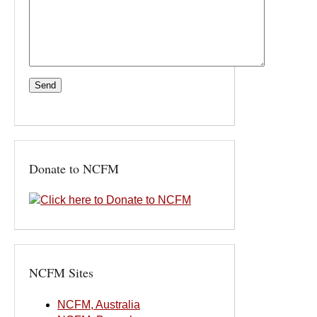
Donate to NCFM
NCFM Sites
NCFM, Australia