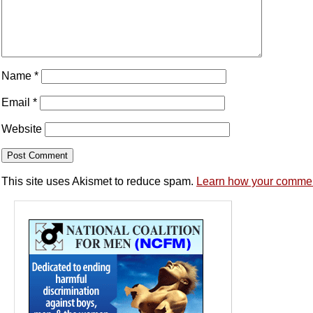
Name
*
Email
*
Website
This site uses Akismet to reduce spam.
Learn how your commen