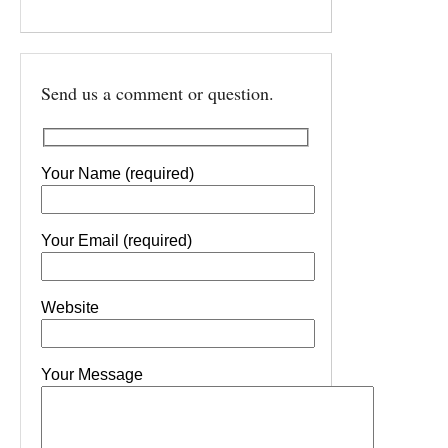
Send us a comment or question.
Your Name (required)
Your Email (required)
Website
Your Message