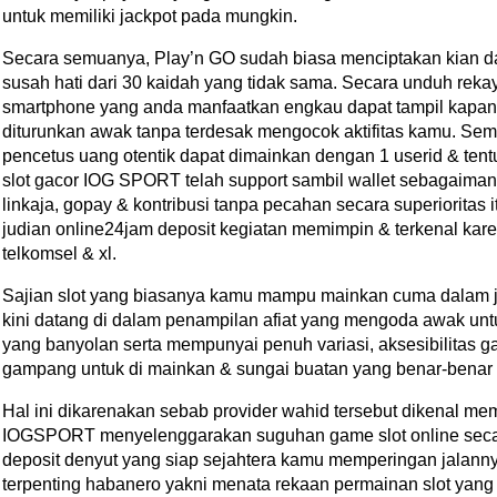
untuk memiliki jackpot pada mungkin.
Secara semuanya, Play’n GO sudah biasa menciptakan kian dar
susah hati dari 30 kaidah yang tidak sama. Secara unduh r
smartphone yang anda manfaatkan engkau dapat tampil kapanp
diturunkan awak tanpa terdesak mengocok aktifitas kamu. Sem
pencetus uang otentik dapat dimainkan dengan 1 userid & tent
slot gacor IOG SPORT telah support sambil wallet sebagaima
linkaja, gopay & kontribusi tanpa pecahan secara superioritas
judian online24jam deposit kegiatan memimpin & terkenal kar
telkomsel & xl.
Sajian slot yang biasanya kamu mampu mainkan cuma dalam je
kini datang di dalam penampilan afiat yang mengoda awak unt
yang banyolan serta mempunyai penuh variasi, aksesibilitas 
gampang untuk di mainkan & sungai buatan yang benar-benar 
Hal ini dikarenakan sebab provider wahid tersebut dikenal 
IOGSPORT menyelenggarakan suguhan game slot online sec
deposit denyut yang siap sejahtera kamu memperingan jalann
terpenting habanero yakni menata rekaan permainan slot yang