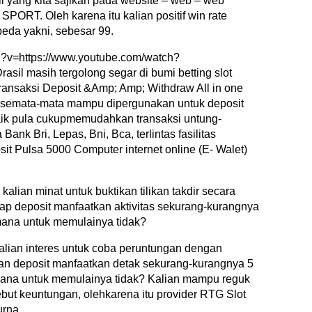
kil yang kita sajikan pada website – web – web
PORT. Oleh karena itu kalian positif win rate
beda yakni, sebesar 99.
h?v=https://www.youtube.com/watch?
masih tergolong segar di bumi betting slot
s Transaksi Deposit &Amp; Amp; Withdraw All in one
 semata-mata mampu dipergunakan untuk deposit
baik pula cukupmemudahkan transaksi untung-
Bank Bri, Lepas, Bni, Bca, terlintas fasilitas
t Pulsa 5000 Computer internet online (E- Walet)
kalian minat untuk buktikan tilikan takdir secara
p deposit manfaatkan aktivitas sekurang-kurangnya
mana untuk memulainya tidak?
kalian interes untuk coba peruntungan dengan
an deposit manfaatkan detak sekurang-kurangnya 5
imana untuk memulainya tidak? Kalian mampu reguk
ebut keuntungan, olehkarena itu provider RTG Slot
rna.