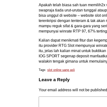
Apakah telah biasa sah tuan memilih2x
swapraja tiada urut-urutan tunggal atau
bisa unggul di website – website slot o
terenkripsi dengan tenteram & tak akan 
mampu reguk sifat & gara-gara yang seri
mempunyai winrate RTP 97, 67% terting
Kalian dapat menikmati fitur dan kegem
itu provider RTG Slot mempunyai winra
itu, jelas lah kalian minat untuk buktik
IOG SPORT segenap deposit manfaatkan 
walakin tengak gimana untuk memulainy
Tags:
slot online uang asli
Leave a Reply
Your email address will not be published