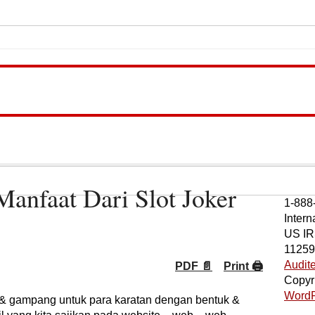
anfaat Dari Slot Joker
1-888
Inter
US IR
11259
Audit
PDF 📄
Print 🖨
Copyr
WordP
gi & gampang untuk para karatan dengan bentuk &