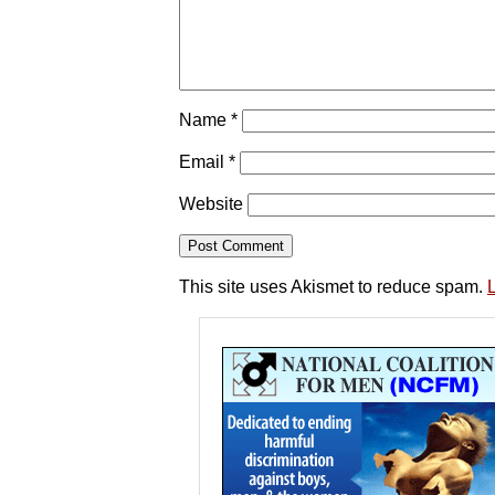
Name
*
Email
*
Website
This site uses Akismet to reduce spam.