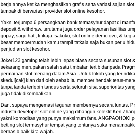
berjalannya ketika menghasilkan grafis serta variasi sajian sl
tampak di bervariasi provider slot online kesohor.
Yakni terjumpa 6 persangkaan bank termasyhur dapat di manf
deposit & withdraw, terutama juga order pelayanan fasilitas ump
gopay, sagu hati, linkaja, sakuku, slot online demo ovo, & keg
besar mempermudah kamu tampil tatkala saja bukan perlu hidup
per judian slot kesohor.
Joker123 gaming telah lebih lepas biasa secara susunan slot 
sekarang merupakan salah satu timbalan tertib daripada Pragm
permainan slot menang dalam Asia. Untuk tokoh yang terindi
skedul[cak] kian dari oleh sebab itu member hendak terus-m
tanpa tanda terlebih tandus serta seluruh sisa superioritas yang
juga tidak dikembalikan.
Dan, supaya mengemasi teguran membernya secara tuntas. Pr
industri developer slot online yang dibangun kolektif Ken Zha
yakni komoditas yang punya maksimum fans. ANGPAOHOKI pe
betting slot termasyhur tempat yang tentunya suka menampakka
bernasib baik kira wajah.