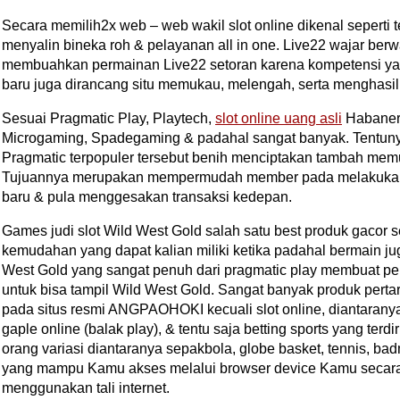
Secara memilih2x web – web wakil slot online dikenal seperti te
menyalin bineka roh & pelayanan all in one. Live22 wajar ber
membuahkan permainan Live22 setoran karena kompetensi ya
baru juga dirancang situ memukau, melengah, serta menghasil
Sesuai Pragmatic Play, Playtech,
slot online uang asli
Habanero
Microgaming, Spadegaming & padahal sangat banyak. Tentunya
Pragmatic terpopuler tersebut benih menciptakan tambah mem
Tujuannya merupakan mempermudah member pada melakukan 
baru & pula menggesakan transaksi kedepan.
Games judi slot Wild West Gold salah satu best produk gaco
kemudahan yang dapat kalian miliki ketika padahal bermain ju
West Gold yang sangat penuh dari pragmatic play membuat peng
untuk bisa tampil Wild West Gold. Sangat banyak produk perta
pada situs resmi ANGPAOHOKI kecuali slot online, diantarany
gaple online (balak play), & tentu saja betting sports yang te
orang variasi diantaranya sepakbola, globe basket, tennis, ba
yang mampu Kamu akses melalui browser device Kamu secara 
menggunakan tali internet.