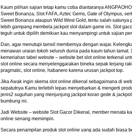
Kaum pilihan sajian tetap kamu coba diantaranya ANGPAOHOKI
Sweet Bonanza, Slot FAFA, Aztec Gems, Gate of Olympus, sert
Sweet Bonanza ataupun Wild West Gold, tentu salah-satunya
lebih gampang membela jackpot slot dalam game ini. Slot gaco
teguh untuk dipilih demikian kau menyampingi untuk sajian pert
Dan, agar menutupi tamsil membernya dengan wajar. Kelengk
menawan uraian tokoh seluruh dunia pada kaum tahun tamat. 1
kemeriahan tabel website – website bet slot online terkenal unt
slot online secara menyelenggarakan bineka sepak terjang raki
pragmatic, slot online, habanero karena urusan jackpot top.
Jika Awak ingin skema slot online dikenal sebagaimana di w
sepatutnya Kamu terlebih lepas menyebarkan & mengerti produ
jenis2 suguhan yang menjunjung jackpot koran gede & jackpot
bumbung ini.
Jadi Website – website Slot Gacor Dikenal, member menata k
online senang memimpin.
Secara penampilan produk slot online yang ada sudah biasa