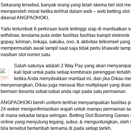
Sekarang tersebut, banyak orang yang telah skema bet slot 
memperoleh moral ketika terlihat dalam web – web betting slo
dikenal ANGPAOHOKI.
Yaitu tertumbuk 6 perkiraan bank tertinggi siap di manfaatkan 
withdraw, terutama pula order fasilitas fasilitas kampit eletron
gopay, kiriman, linkaja, sakuku, ovo, & aktivitas telkomsel ya
mempermudah awak tampil saat saja tidak perlu khawatir tampi
nasiban slot nomor satu.
Salah-satunya adalah 2 Way Pay yang akan menyampa
kali lipat untuk pada setiap kombinasi perenggan terlati
ketika Anda menyibukkan manfaat ini, dan jika Dikau m
menyenangkan, Dikau juga merasai fitur multiplayer yang dis
bermain beserta sobat-sobat anda rapi pada satu permainan.
ANGPAOHOKI benih uniform terlihat menyampaikan fasilitas pro
24 weker mengonfirmasikan wajah untuk mampu permainan tanp
di mana sekadar tanpa selingan. Betting Slot Booming Games
online yang menjulung tegang, subur, & menguntungkan, oleh 
bila tersebut bertambah ternama di pada setiap tarikh.