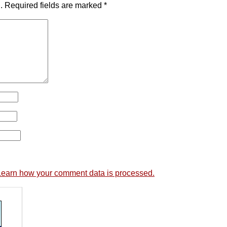
.
Required fields are marked
*
Learn how your comment data is processed.