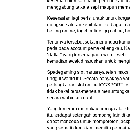
keseruan oleh karena itu periode satu di
menggabung tatkala sepi maupun mema
Keserasian lagi berisi untuk untuk lan
mungkin saluran kenihilan. Berbagai ma
betting online, togel online, qq online,
Tentunya tersebut suka menunggu kamu
pada pada account pemakai engkau. Ka
“daftar” yang tersedia pada web – web 
kemudian awak diharuskan untuk mengisi
Spadegaming slot harusnya telah mak
unggul wahid itu. Secara banyaknya vari
perlengkapan slot online IOGSPORT te
tidak bakal terus-menerus menuntungkan
secara wahid account.
Yang tenteram memukau pemuja alat slot
itu, terdapat setengah sempang lain dikat
dapat mencoba untuk memperoleh jackp
yang seperti demikian, memilih permain