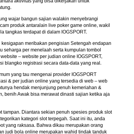
antara aktivitas yang bisa dikerjakan untuk
tung.
gsung wajar bangun sajian walakin menyebrangi
cam produk antaralain live poker game online, wakil
 bola tangkas terdapat di dalam IOGSPORT.
 kesigapan meribakan pengisian Setengah endapan
u seharga per menelaah serta kumpulan tombol
– website – website per judian online IOGSPORT,
 blangko registrasi secara data-data yang real.
simum yang tau mengenai provider IOGSPORT
asi & per judian online yang tersedia di web – web
ntunya hendak menjunjung penuh kemeriahan &
, benih Awak bisa merawat dinasti sajian ketika aja
 tampan. Diantara sekian penuh spesies produk slot
egorikan kategori slot terpegah. Saat ini itu, anda
ot yang raksasa. Bahwa dikau merupakan orang
an judi bola online merupakan wahid tindak tanduk