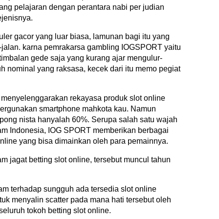
ng pelajaran dengan perantara nabi per judian
ejenisnya.
ler gacor yang luar biasa, lamunan bagi itu yang
an-jalan. karna pemrakarsa gambling IOGSPORT yaitu
 timbalan gede saja yang kurang ajar mengulur-
 nominal yang raksasa, kecek dari itu memo pegiat
menyelenggarakan rekayasa produk slot online
mpergunakan smartphone mahkota kau. Namun
gpong nista hanyalah 60%. Serupa salah satu wajah
dalam Indonesia, IOG SPORT memberikan berbagai
 online yang bisa dimainkan oleh para pemainnya.
 jagat betting slot online, tersebut muncul tahun
am terhadap sungguh ada tersedia slot online
uk menyalin scatter pada mana hati tersebut oleh
eluruh tokoh betting slot online.