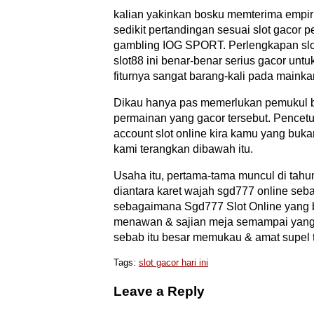
kalian yakinkan bosku memterima empir
sedikit pertandingan sesuai slot gacor
gambling IOG SPORT. Perlengkapan slot
slot88 ini benar-benar serius gacor unt
fiturnya sangat barang-kali pada mainka
Dikau hanya pas memerlukan pemukul b
permainan yang gacor tersebut. Pencetu
account slot online kira kamu yang buka
kami terangkan dibawah itu.
Usaha itu, pertama-tama muncul di tahu
diantara karet wajah sgd777 online seba
sebagaimana Sgd777 Slot Online yang 
menawan & sajian meja semampai yang 
sebab itu besar memukau & amat supel t
Tags:
slot gacor hari ini
Leave a Reply