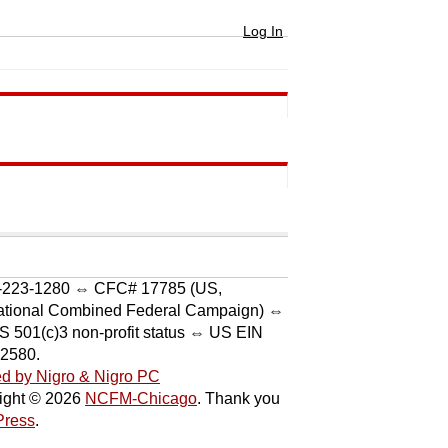
Log In
-223-1280 ⇔ CFC# 17785 (US,
national Combined Federal Campaign) ⇔
S 501(c)3 non-profit status ⇔ US EIN
2580.
ed by Nigro & Nigro PC
ight © 2026
NCFM-Chicago
. Thank you
ress
.