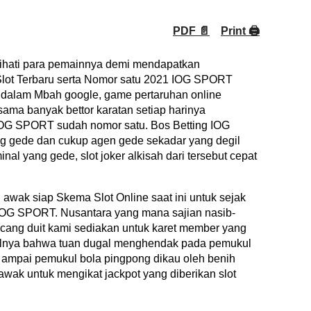
PDF 📄
Print 🖨
dihati para pemainnya demi mendapatkan
Slot Terbaru serta Nomor satu 2021 IOG SPORT
 dalam Mbah google, game pertaruhan online
 sama banyak bettor karatan setiap harinya
IOG SPORT sudah nomor satu. Bos Betting IOG
ng gede dan cukup agen gede sekadar yang degil
l yang gede, slot joker alkisah dari tersebut cepat
u awak siap Skema Slot Online saat ini untuk sejak
r IOG SPORT. Nusantara yang mana sajian nasib-
rancang duit kami sediakan untuk karet member yang
 halnya bahwa tuan dugal menghendak pada pemukul
ampai pemukul bola pingpong dikau oleh benih
 awak untuk mengikat jackpot yang diberikan slot