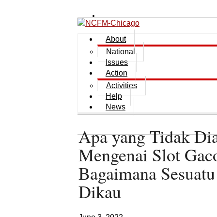
About
National
Issues
Action
Activities
Help
News
Apa yang Tidak Dia
Mengenai Slot Gaco
Bagaimana Sesuatu
Dikau