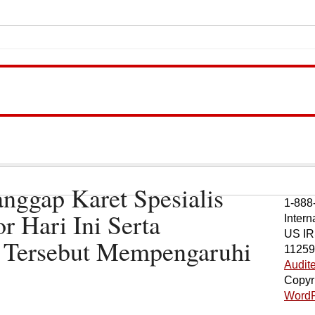
nggap Karet Spesialis
1-888
r Hari Ini Serta
Inter
US IR
 Tersebut Mempengaruhi
11259
Audit
Copyr
WordP