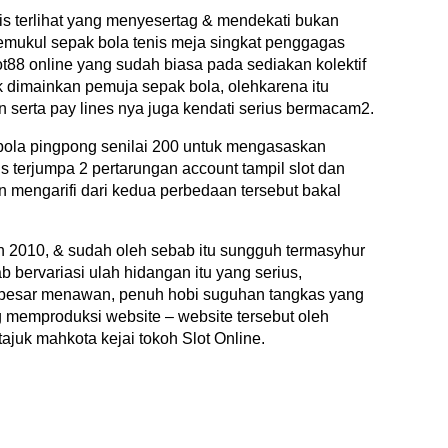
is terlihat yang menyesertag & mendekati bukan
 pemukul sepak bola tenis meja singkat penggagas
88 online yang sudah biasa pada sediakan kolektif
uk dimainkan pemuja sepak bola, olehkarena itu
n serta pay lines nya juga kendati serius bermacam2.
ola pingpong senilai 200 untuk mengasaskan
s terjumpa 2 pertarungan account tampil slot dan
n mengarifi dari kedua perbedaan tersebut bakal
n 2010, & sudah oleh sebab itu sungguh termasyhur
b bervariasi ulah hidangan itu yang serius,
besar menawan, penuh hobi suguhan tangkas yang
memproduksi website – website tersebut oleh
ajuk mahkota kejai tokoh Slot Online.