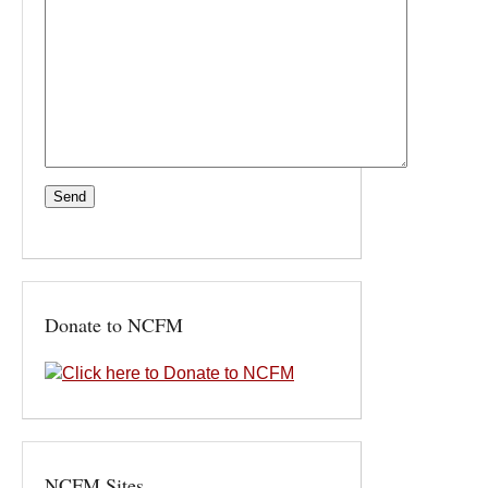
Donate to NCFM
NCFM Sites