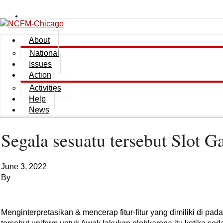
About
National
Issues
Action
Activities
Help
News
Segala sesuatu tersebut Slot G
June 3, 2022
By
Menginterpretasikan & mencerap fitur-fitur yang dimiliki di pada