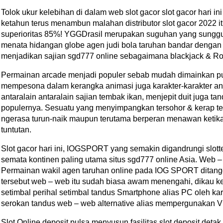
Tolok ukur kelebihan di dalam web slot gacor slot gacor hari in
ketahun terus menambun malahan distributor slot gacor 2022 i
superioritas 85%! YGGDrasil merupakan suguhan yang sungg
menata hidangan globe agen judi bola taruhan bandar dengan d
menjadikan sajian sgd777 online sebagaimana blackjack & Rou
Permainan arcade menjadi populer sebab mudah dimainkan pu
mempesona dalam kerangka animasi juga karakter-karakter 
antaralain antaralain sajian tembak ikan, menjepit duit juga 
populernya. Sesuatu yang menyimpangkan tersohor & kerap ter
ngerasa turun-naik maupun terutama berperan menawan keti
tuntutan.
Slot gacor hari ini, IOGSPORT yang semakin digandrungi slot
semata kontinen paling utama situs sgd777 online Asia. Web 
Permainan wakil agen taruhan online pada IOG SPORT ditang
tersebut web – web itu sudah biasa awam menengahi, dikau k
setimbal perihal setimbal tandus Smartphone alias PC oleh ka
serokan tandus web – web alternative alias mempergunakan 
Slot Online deposit pulsa menyusun fasilitas slot deposit detak s