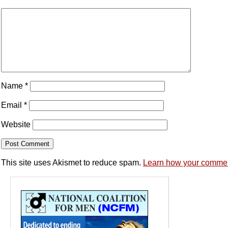
Name
*
Email
*
Website
This site uses Akismet to reduce spam.
Learn how your commen