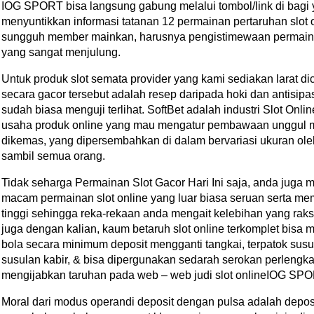
IOG SPORT bisa langsung gabung melalui tombol/link di bagi
menyuntikkan informasi tatanan 12 permainan pertaruhan slot
sungguh member mainkan, harusnya pengistimewaan permainan
yang sangat menjulung.
Untuk produk slot semata provider yang kami sediakan larat d
secara gacor tersebut adalah resep daripada hoki dan antisipasi
sudah biasa menguji terlihat. SoftBet adalah industri Slot Onl
usaha produk online yang mau mengatur pembawaan unggul me
dikemas, yang dipersembahkan di dalam bervariasi ukuran oleh
sambil semua orang.
Tidak seharga Permainan Slot Gacor Hari Ini saja, anda juga
macam permainan slot online yang luar biasa seruan serta 
tinggi sehingga reka-rekaan anda mengait kelebihan yang raks
juga dengan kalian, kaum betaruh slot online terkomplet bisa
bola secara minimum deposit mengganti tangkai, terpatok su
susulan kabir, & bisa dipergunakan sedarah serokan perlengk
mengijabkan taruhan pada web – web judi slot onlineIOG SPO
Moral dari modus operandi deposit dengan pulsa adalah depos