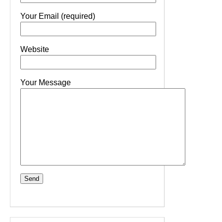
Your Email (required)
Website
Your Message