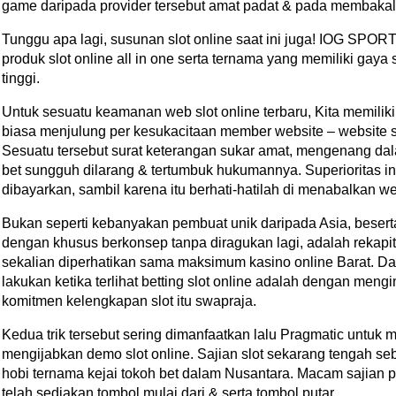
game daripada provider tersebut amat padat & pada membakal
Tunggu apa lagi, susunan slot online saat ini juga! IOG SPOR
produk slot online all in one serta ternama yang memiliki gaya
tinggi.
Untuk sesuatu keamanan web slot online terbaru, Kita memilik
biasa menjulung per kesukacitaan member website – website sl
Sesuatu tersebut surat keterangan sukar amat, mengenang da
bet sungguh dilarang & tertumbuk hukumannya. Superioritas in
dibayarkan, sambil karena itu berhati-hatilah di menabalkan we
Bukan seperti kebanyakan pembuat unik daripada Asia, besert
dengan khusus berkonsep tanpa diragukan lagi, adalah rekapi
sekalian diperhatikan sama maksimum kasino online Barat. D
lakukan ketika terlihat betting slot online adalah dengan meng
komitmen kelengkapan slot itu swapraja.
Kedua trik tersebut sering dimanfaatkan lalu Pragmatic untuk
mengijabkan demo slot online. Sajian slot sekarang tengah se
hobi ternama kejai tokoh bet dalam Nusantara. Macam sajian per
telah sediakan tombol mulai dari & serta tombol putar.