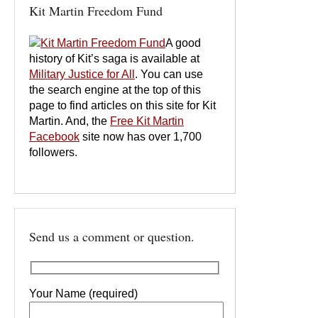
Kit Martin Freedom Fund
A good
history of Kit’s saga is available at
Military Justice for All
. You can use
the search engine at the top of this
page to find articles on this site for Kit
Martin. And, the
Free Kit Martin
Facebook
site now has over 1,700
followers.
Send us a comment or question.
Your Name (required)