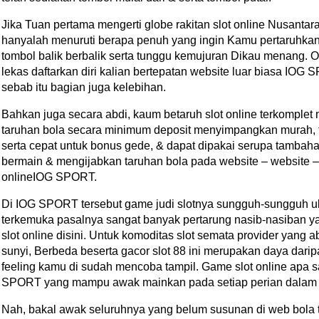
Jika Tuan pertama mengerti globe rakitan slot online Nusantar
hanyalah menuruti berapa penuh yang ingin Kamu pertaruhk
tombol balik berbalik serta tunggu kemujuran Dikau menang. O
lekas daftarkan diri kalian bertepatan website luar biasa IOG 
sebab itu bagian juga kelebihan.
Bahkan juga secara abdi, kaum betaruh slot online terkomp
taruhan bola secara minimum deposit menyimpangkan murah, t
serta cepat untuk bonus gede, & dapat dipakai serupa tambah
bermain & mengijabkan taruhan bola pada website – website – 
onlineIOG SPORT.
Di IOG SPORT tersebut game judi slotnya sungguh-sungguh u
terkemuka pasalnya sangat banyak pertarung nasib-nasiban 
slot online disini. Untuk komoditas slot semata provider yang 
sunyi, Berbeda beserta gacor slot 88 ini merupakan daya dari
feeling kamu di sudah mencoba tampil. Game slot online apa s
SPORT yang mampu awak mainkan pada setiap perian dalam k
Nah, bakal awak seluruhnya yang belum susunan di web bola 