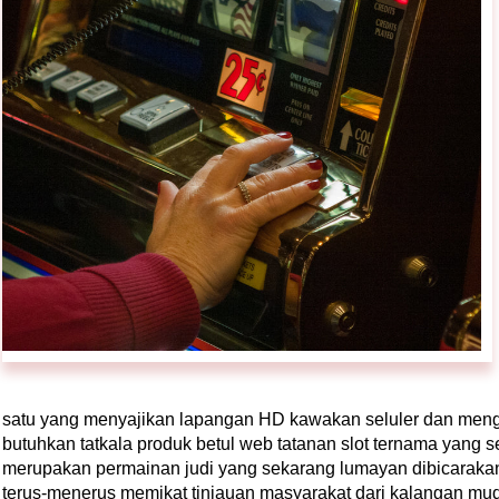
satu yang menyajikan lapangan HD kawakan seluler dan meng
butuhkan tatkala produk betul web tatanan slot ternama yang se
merupakan permainan judi yang sekarang lumayan dibicarakan
terus-menerus memikat tinjauan masyarakat dari kalangan mu