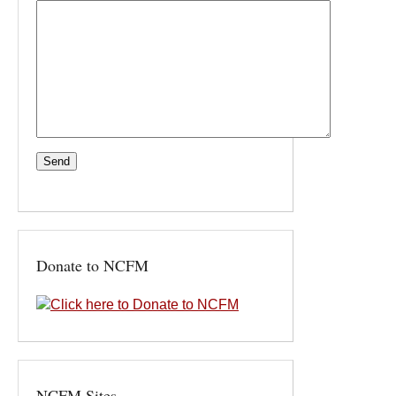
Donate to NCFM
NCFM Sites