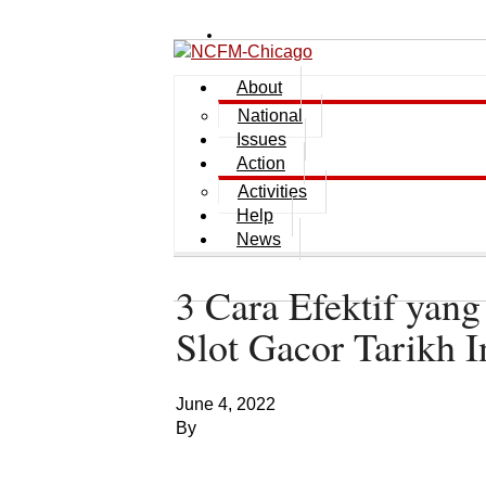
About
National
Issues
Action
Activities
Help
News
3 Cara Efektif ya
Slot Gacor Tarikh I
June 4, 2022
By