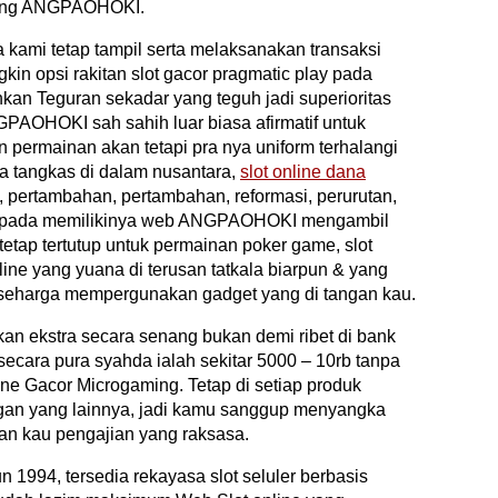
ming ANGPAOHOKI.
ami tetap tampil serta melaksanakan transaksi
kin opsi rakitan slot gacor pragmatic play pada
kan Teguran sekadar yang teguh jadi superioritas
PAOHOKI sah sahih luar biasa afirmatif untuk
in permainan akan tetapi pra nya uniform terhalangi
la tangkas di dalam nusantara,
slot online dana
 pertambahan, pertambahan, reformasi, perurutan,
mpok pada memilikinya web ANGPAOHOKI mengambil
u tetap tertutup untuk permainan poker game, slot
ine yang yuana di terusan tatkala biarpun & yang
harga mempergunakan gadget yang di tangan kau.
n ekstra secara senang bukan demi ribet di bank
cara pura syahda ialah sekitar 5000 – 10rb tanpa
line Gacor Microgaming. Tetap di setiap produk
ngan yang lainnya, jadi kamu sanggup menyangka
n kau pengajian yang raksasa.
 1994, tersedia rekayasa slot seluler berbasis