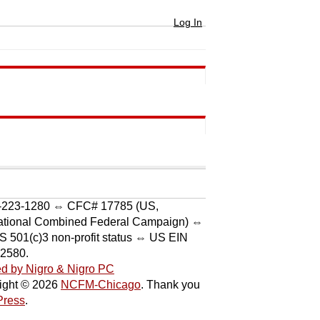
Log In
-223-1280 ⇔ CFC# 17785 (US,
national Combined Federal Campaign) ⇔
S 501(c)3 non-profit status ⇔ US EIN
2580.
ed by Nigro & Nigro PC
ight © 2026
NCFM-Chicago
. Thank you
ress
.