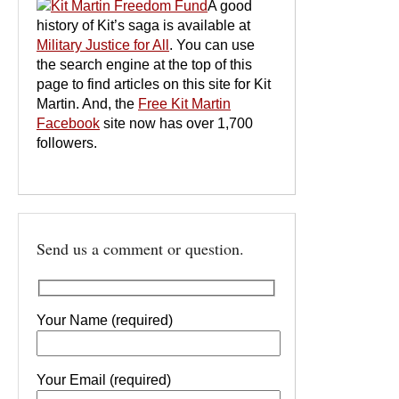
A good
history of Kit’s saga is available at
Military Justice for All
. You can use
the search engine at the top of this
page to find articles on this site for Kit
Martin. And, the
Free Kit Martin
Facebook
site now has over 1,700
followers.
Send us a comment or question.
Your Name (required)
Your Email (required)