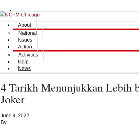
About
National
Issues
Action
Activities
Help
News
4 Tarikh Menunjukkan Lebih b
Joker
June 4, 2022
By