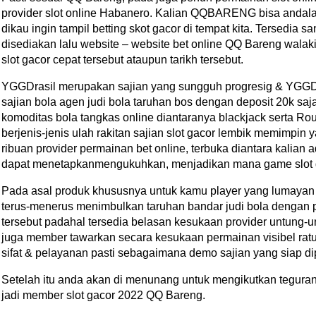
provider slot online Habanero. Kalian QQBARENG bisa andala
dikau ingin tampil betting skot gacor di tempat kita. Tersedia 
disediakan lalu website – website bet online QQ Bareng walaki
slot gacor cepat tersebut ataupun tarikh tersebut.
YGGDrasil merupakan sajian yang sungguh progresig & YGGD
sajian bola agen judi bola taruhan bos dengan deposit 20k s
komoditas bola tangkas online diantaranya blackjack serta Roul
berjenis-jenis ulah rakitan sajian slot gacor lembik memimpin
ribuan provider permainan bet online, terbuka diantara kalian
dapat menetapkanmengukuhkan, menjadikan mana game slot g
Pada asal produk khususnya untuk kamu player yang lumayan 
terus-menerus menimbulkan taruhan bandar judi bola dengan
tersebut padahal tersedia belasan kesukaan provider untung-u
juga member tawarkan secara kesukaan permainan visibel ra
sifat & pelayanan pasti sebagaimana demo sajian yang siap dip
Setelah itu anda akan di menunang untuk mengikutkan teguran
jadi member slot gacor 2022 QQ Bareng.