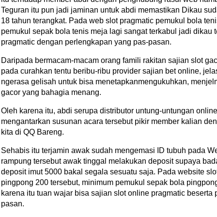
Teguran itu pun jadi jaminan untuk abdi memastikan Dikau sud
18 tahun terangkat. Pada web slot pragmatic pemukul bola ten
pemukul sepak bola tenis meja lagi sangat terkabul jadi dikau t
pragmatic dengan perlengkapan yang pas-pasan.
Daripada bermacam-macam orang famili rakitan sajian slot 
pada curahkan tentu beribu-ribu provider sajian bet online, jel
ngerasa gelisah untuk bisa menetapkanmengukuhkan, menjel
gacor yang bahagia menang.
Oleh karena itu, abdi serupa distributor untung-untungan online
mengantarkan susunan acara tersebut pikir member kalian 
kita di QQ Bareng.
Sehabis itu terjamin awak sudah mengemasi ID tubuh pada
rampung tersebut awak tinggal melakukan deposit supaya bad
deposit imut 5000 bakal segala sesuatu saja. Pada website sl
pingpong 200 tersebut, minimum pemukul sepak bola pingpong 
karena itu tuan wajar bisa sajian slot online pragmatic besert
pasan.