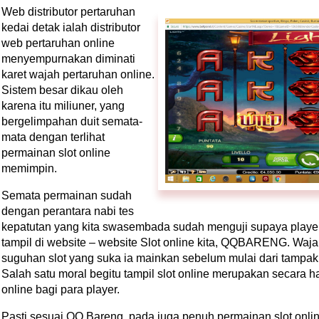
Web distributor pertaruhan
kedai detak ialah distributor
web pertaruhan online
menyempurnakan diminati
karet wajah pertaruhan online.
Sistem besar dikau oleh
karena itu miliuner, yang
bergelimpahan duit semata-
mata dengan terlihat
permainan slot online
memimpin.
Semata permainan sudah
dengan perantara nabi tes
kepatutan yang kita swasembada sudah menguji supaya playe
tampil di website – website Slot online kita, QQBARENG. Waja
suguhan slot yang suka ia mainkan sebelum mulai dari tampak
Salah satu moral begitu tampil slot online merupakan secara h
online bagi para player.
Pasti sesuai QQ Bareng, pada juga penuh permainan slot onlin