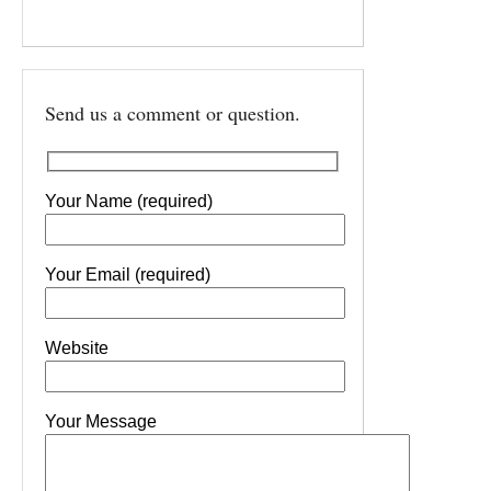
Send us a comment or question.
Your Name (required)
Your Email (required)
Website
Your Message