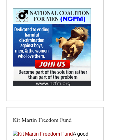
Kit Martin Freedom Fund
A good