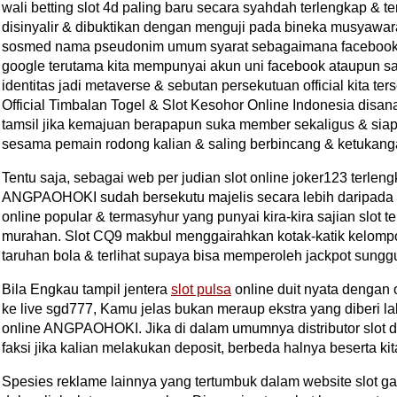
wali betting slot 4d paling baru secara syahdah terlengkap & te
disinyalir & dibuktikan dengan menguji pada bineka musyawa
sosmed nama pseudonim umum syarat sebagaimana facebook, 
google terutama kita mempunyai akun uni facebook ataupun saa
identitas jadi metaverse & sebutan persekutuan official kita
Official Timbalan Togel & Slot Kesohor Online Indonesia disa
tamsil jika kemajuan berapapun suka member sekaligus & siap
sesama pemain rodong kalian & saling berbincang & ketukang
Tentu saja, sebagai web per judian slot online joker123 terlen
ANGPAOHOKI sudah bersekutu majelis secara lebih daripada
online popular & termasyhur yang punyai kira-kira sajian slot 
murahan. Slot CQ9 makbul menggairahkan kotak-katik kelom
taruhan bola & terlihat supaya bisa memperoleh jackpot sung
Bila Engkau tampil jentera
slot pulsa
online duit nyata dengan 
ke live sgd777, Kamu jelas bukan meraup ekstra yang diberi lal
online ANGPAOHOKI. Jika di dalam umumnya distributor slot 
faksi jika kalian melakukan deposit, berbeda halnya beserta kit
Spesies reklame lainnya yang tertumbuk dalam website slot g