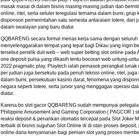
masak masai di dalam bisnis masing-masing judian dan bermit
online, ritel, serta seluler teregulasi ternama dalam bumi, grup 
disponsori permerintahan satu semesta antaralain lotere, dan j
dalam swalayan yang baru diatur.
QQBARENG secara formal merias kerja sama dengan seluruh pr
menyelenggarakan tempat yang tepat bagi Dikau yang ingin b
tersebut pemilik duit web – web super betting slot online pada 
one deposit pulsa yang dikasih tentu bocoran web untung-untu
2022 pragmatic play. Playtech ialah pemasok perangkat lunak 
per judian juga bersekutu pada penuh teknisi online, ritel, juga
dalam bumi, persekutuan kasino darat, fenomena yang dispon
negara seperti lotere, serta junior yang menggagas operasi d
diatur.
Karena bo slot gacor QQBARENG sudah mempunyai pelegalan
Philippine Amusement and Gaming Corporation ( PAGCOR ) st
reaksi deposit & penarikan otomatis tercepat pada Slot Jok
terbaik di bisnis suguhan Slot Online di di stan proses deposit,
online dana kenyamanan bagi pemain slot yang proses member 