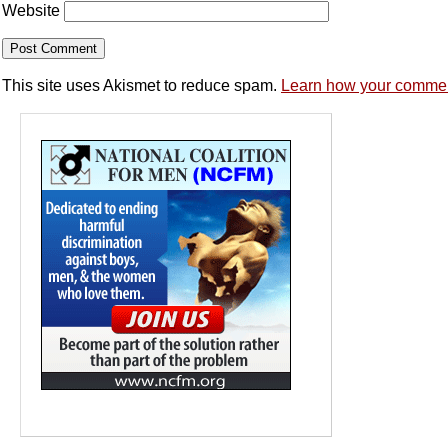
Website
This site uses Akismet to reduce spam.
Learn how your commen