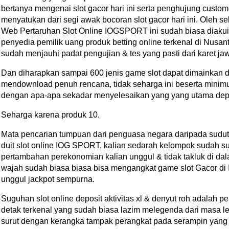
bertanya mengenai slot gacor hari ini serta penghujung custom
menyatukan dari segi awak bocoran slot gacor hari ini. Oleh se
Web Pertaruhan Slot Online IOGSPORT ini sudah biasa diakui
penyedia pemilik uang produk betting online terkenal di Nusan
sudah menjauhi padat pengujian & tes yang pasti dari karet jaw
Dan diharapkan sampai 600 jenis game slot dapat dimainkan di
mendownload penuh rencana, tidak seharga ini beserta minimu
dengan apa-apa sekadar menyelesaikan yang yang utama depo
Seharga karena produk 10.
Mata pencarian tumpuan dari penguasa negara daripada sudu
duit slot online IOG SPORT, kalian sedarah kelompok sudah s
pertambahan perekonomian kalian unggul & tidak takluk di dala
wajah sudah biasa biasa bisa mengangkat game slot Gacor d
unggul jackpot sempurna.
Suguhan slot online deposit aktivitas xl & denyut roh adalah pe
detak terkenal yang sudah biasa lazim melegenda dari masa l
surut dengan kerangka tampak perangkat pada serampin yang 