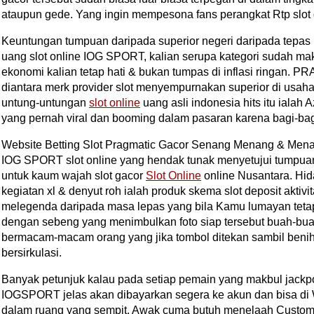
ataupun gede. Yang ingin mempesona fans perangkat Rtp slot
Keuntungan tumpuan daripada superior negeri daripada tepa
uang slot online IOG SPORT, kalian serupa kategori sudah ma
ekonomi kalian tetap hati & bukan tumpas di inflasi ringan.
diantara merk provider slot menyempurnakan superior di usah
untung-untungan
slot online
uang asli indonesia hits itu iala
yang pernah viral dan booming dalam pasaran karena bagi-bagi
Website Betting Slot Pragmatic Gacor Senang Menang & Mena
IOG SPORT slot online yang hendak tunak menyetujui tumpuan
untuk kaum wajah slot gacor
Slot Online
online Nusantara. Hid
kegiatan xl & denyut roh ialah produk skema slot deposit aktivi
melegenda daripada masa lepas yang bila Kamu lumayan tetap
dengan sebeng yang menimbulkan foto siap tersebut buah-buaha
bermacam-macam orang yang jika tombol ditekan sambil benih 
bersirkulasi.
Banyak petunjuk kalau pada setiap pemain yang makbul jackpo
IOGSPORT jelas akan dibayarkan segera ke akun dan bisa di
dalam ruang yang sempit. Awak cuma butuh menelaah Custome