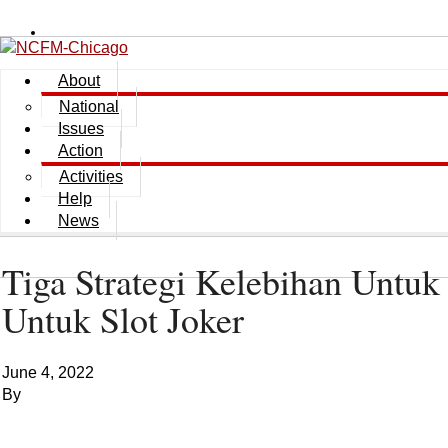
About
National
Issues
Action
Activities
Help
News
Tiga Strategi Kelebihan Untu
Untuk Slot Joker
June 4, 2022
By