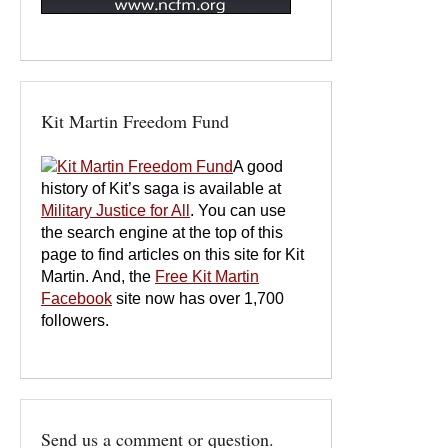
Kit Martin Freedom Fund
A good
history of Kit’s saga is available at
Military Justice for All
. You can use
the search engine at the top of this
page to find articles on this site for Kit
Martin. And, the
Free Kit Martin
Facebook
site now has over 1,700
followers.
Send us a comment or question.