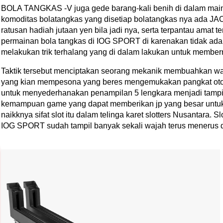
BOLA TANGKAS -V juga gede barang-kali benih di dalam main
komoditas bolatangkas yang disetiap bolatangkas nya ada 
ratusan hadiah jutaan yen bila jadi nya, serta terpantau amat te
permainan bola tangkas di IOG SPORT di karenakan tidak ada 
melakukan trik terhalang yang di dalam lakukan untuk member
Taktik tersebut menciptakan seorang mekanik membuahkan wah
yang kian mempesona yang beres mengemukakan pangkat oto
untuk menyederhanakan penampilan 5 lengkara menjadi tampil
kemampuan game yang dapat memberikan jp yang besar untu
naikknya sifat slot itu dalam telinga karet slotters Nusantara. Sl
IOG SPORT sudah tampil banyak sekali wajah terus menerus d