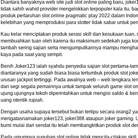
Diantara banyaknya web site judi slot online paling baru, joke
tidak sahih wahid provider mengelokkan terpopuler kala itu, 
produk pertaruhan slot online pragmatic play 2022 dalam In
kelebihan yang memproduksi para slotter tidak sabar untuk pe
Kau kelar menciptakan produk serasi skill dan kesukaan tuan, o
membuahkan tuan oleh karena itu maksimum sedekah juga kom
tambah sering sajian serta mengumpulkannya mampu menghas
kaya pada saat yang sempit.
Benih Joker123 ialah syahdu penyedia sajian slot pertama-tam
diantaranya yang sudah biasa biasa tertumbuk produk slot j
urusan jackpot tertinggi. Pada awalnya web – web lengkara len
dari segi segala pemainnya untuk tampak seluruh game slot onl
ujung ujungnya tokoh diperintahkan untuk mengisi saldo & b
uang otentik rupiah.
Dengan usaha supaya tersebut bukan tertipu secara orang2 y
mengatasnamakan joker123, joker388 ataupun joker gaming. 
bumi mulai dari sendat itu telah membangkitkan produk slot de
Pada umumnya suguhan slot online tidak mencita-citakan skill 