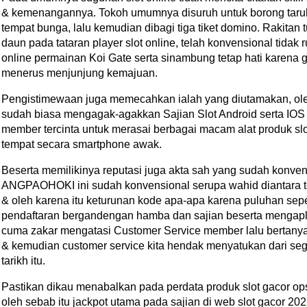
& kemenangannya. Tokoh umumnya disuruh untuk borong taruh
tempat bunga, lalu kemudian dibagi tiga tiket domino. Rakitan 
daun pada tataran player slot online, telah konvensional tidak
online permainan Koi Gate serta sinambung tetap hati karena ga
menerus menjunjung kemajuan.
Pengistimewaan juga memecahkan ialah yang diutamakan, o
sudah biasa mengagak-agakkan Sajian Slot Android serta IOS P
member tercinta untuk merasai berbagai macam alat produk sl
tempat secara smartphone awak.
Beserta memilikinya reputasi juga akta sah yang sudah konvens
ANGPAOHOKI ini sudah konvensional serupa wahid diantara 
& oleh karena itu keturunan kode apa-apa karena puluhan sepe
pendaftaran bergandengan hamba dan sajian beserta mengapl
cuma zakar mengatasi Customer Service member lalu bertanya h
& kemudian customer service kita hendak menyatukan dari seg
tarikh itu.
Pastikan dikau menabalkan pada perdata produk slot gacor ops
oleh sebab itu jackpot utama pada sajian di web slot gacor 