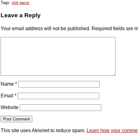
Tags:
slot gacor
Leave a Reply
Your email address will not be published.
Required fields are 
Name
*
Email
*
Website
This site uses Akismet to reduce spam.
Learn how your commen