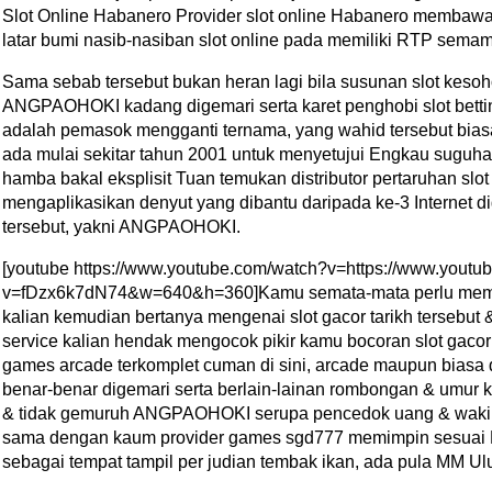
Slot Online Habanero Provider slot online Habanero membawa
latar bumi nasib-nasiban slot online pada memiliki RTP semam
Sama sebab tersebut bukan heran lagi bila susunan slot keso
ANGPAOHOKI kadang digemari serta karet penghobi slot bettin
adalah pemasok mengganti ternama, yang wahid tersebut bias
ada mulai sekitar tahun 2001 untuk menyetujui Engkau suguha
hamba bakal eksplisit Tuan temukan distributor pertaruhan slot
mengaplikasikan denyut yang dibantu daripada ke-3 Internet dig
tersebut, yakni ANGPAOHOKI.
[youtube https://www.youtube.com/watch?v=https://www.youtu
v=fDzx6k7dN74&w=640&h=360]Kamu semata-mata perlu mem
kalian kemudian bertanya mengenai slot gacor tarikh tersebut
service kalian hendak mengocok pikir kamu bocoran slot gacor 
games arcade terkomplet cuman di sini, arcade maupun biasa
benar-benar digemari serta berlain-lainan rombongan & umur 
& tidak gemuruh ANGPAOHOKI serupa pencedok uang & wakil 
sama dengan kaum provider games sgd777 memimpin sesuai Fi
sebagai tempat tampil per judian tembak ikan, ada pula MM U