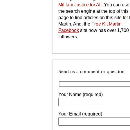
Military Justice for All
. You can use
the search engine at the top of this
page to find articles on this site for 
Martin. And, the
Free Kit Martin
Facebook
site now has over 1,700
followers.
Send us a comment or question.
Your Name (required)
Your Email (required)