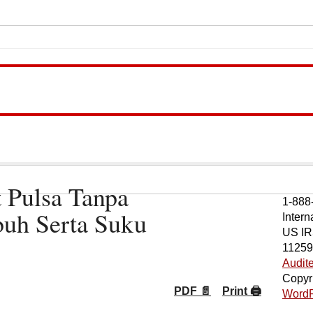
 Pulsa Tanpa
1-888
uh Serta Suku
Inter
US IR
11259
Audit
Copyr
PDF 📄
Print 🖨
WordP