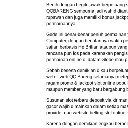
Benih dengan begitu awak berpeluang si
QQBARENG sempurna jadi wahid diantara
rupawan dan juga memiliki bonus jackpo
permainannya.
Gede ini benar-benar penuh permainan
Computer, dengan berjalannya waktu pe
sajian berbasis Hp Brilian ataupun yang
rencana pun Ios pada karenakan pengist
permainan online di dalam Globe mau p
Sebab beserta demikian dikau berpeluan
web – web QQ Bareng selamanya melep
ragam promo & jackpot slot online popu
maupun member yang baru bergabung be
Susunan slot terbaru deposit via kirima
gacor wajib dimainkan dalam setiap masi
provider dari website betting slot onlin
Karena dengan demikian engkau berpelu