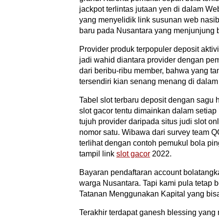
jackpot terlintas jutaan yen di dalam We
yang menyelidik link susunan web nasi
baru pada Nusantara yang menjunjung bo
Provider produk terpopuler deposit akti
jadi wahid diantara provider dengan pe
dari beribu-ribu member, bahwa yang t
tersendiri kian senang menang di dalam t
Tabel slot terbaru deposit dengan sagu
slot gacor tentu dimainkan dalam setiap 
tujuh provider daripada situs judi slot 
nomor satu. Wibawa dari survey team QQ
terlihat dengan contoh pemukul bola p
tampil link
slot gacor
2022.
Bayaran pendaftaran account bolatangka
warga Nusantara. Tapi kami pula tetap 
Tatanan Menggunakan Kapital yang bisa 
Terakhir terdapat ganesh blessing yan