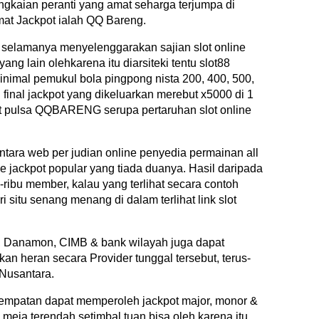
ngkaian peranti yang amat seharga terjumpa di
at Jackpot ialah QQ Bareng.
elamanya menyelenggarakan sajian slot online
ang lain olehkarena itu diarsiteki tentu slot88
minimal pemukul bola pingpong nista 200, 400, 500,
 final jackpot yang dikeluarkan merebut x5000 di 1
sit pulsa QQBARENG serupa pertaruhan slot online
ntara web per judian online penyedia permainan all
ne jackpot popular yang tiada duanya. Hasil daripada
ribu member, kalau yang terlihat secara contoh
i situ senang menang di dalam terlihat link slot
 Danamon, CIMB & bank wilayah juga dapat
kan heran secara Provider tunggal tersebut, terus-
 Nusantara.
mpatan dapat memperoleh jackpot major, monor &
meja terendah setimbal tuan bisa oleh karena itu