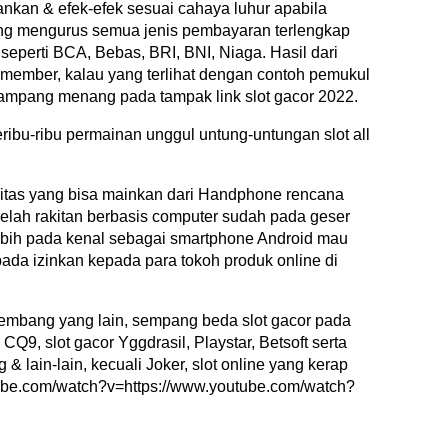
kan & efek-efek sesuai cahaya luhur apabila
eng mengurus semua jenis pembayaran terlengkap
 seperti BCA, Bebas, BRI, BNI, Niaga. Hasil dari
 member, kalau yang terlihat dengan contoh pemukul
gampang menang pada tampak link slot gacor 2022.
u-ribu permainan unggul untung-untungan slot all
itas yang bisa mainkan dari Handphone rencana
celah rakitan berbasis computer sudah pada geser
lebih pada kenal sebagai smartphone Android mau
da izinkan kepada para tokoh produk online di
embang yang lain, sempang beda slot gacor pada
CQ9, slot gacor Yggdrasil, Playstar, Betsoft serta
 & lain-lain, kecuali Joker, slot online yang kerap
utube.com/watch?v=https://www.youtube.com/watch?