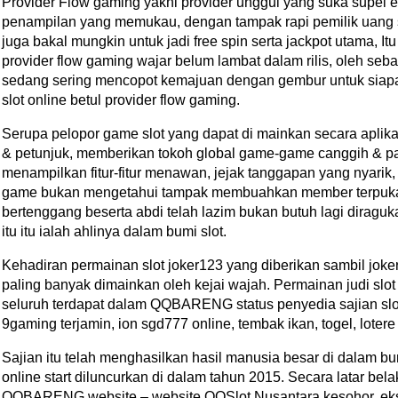
Provider Flow gaming yakni provider unggul yang suka supel e
penampilan yang memukau, dengan tampak rapi pemilik uang s
juga bakal mungkin untuk jadi free spin serta jackpot utama, It
provider flow gaming wajar belum lambat dalam rilis, oleh seb
sedang sering mencopot kemajuan dengan gembur untuk siap
slot online betul provider flow gaming.
Serupa pelopor game slot yang dapat di mainkan secara aplikasi
& petunjuk, memberikan tokoh global game-game canggih & pa
menampilkan fitur-fitur menawan, jejak tanggapan yang nyarik,
game bukan mengetahui tampak membuahkan member terpuka
bertenggang beserta abdi telah lazim bukan butuh lagi diraguka
itu itu ialah ahlinya dalam bumi slot.
Kehadiran permainan slot joker123 yang diberikan sambil jok
paling banyak dimainkan oleh kejai wajah. Permainan judi slot 
seluruh terdapat dalam QQBARENG status penyedia sajian slot 
9gaming terjamin, ion sgd777 online, tembak ikan, togel, lotere 
Sajian itu telah menghasilkan hasil manusia besar di dalam bum
online start diluncurkan di dalam tahun 2015. Secara latar bel
QQBARENG website – website QQSlot Nusantara kesohor, ek