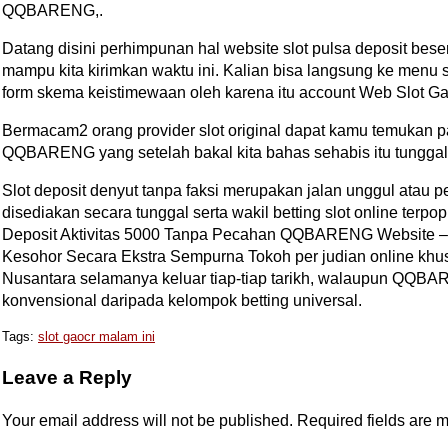
QQBARENG,.
Datang disini perhimpunan hal website slot pulsa deposit bese
mampu kita kirimkan waktu ini. Kalian bisa langsung ke menu
form skema keistimewaan oleh karena itu account Web Slot Ga
Bermacam2 orang provider slot original dapat kamu temukan pa
QQBARENG yang setelah bakal kita bahas sehabis itu tunggal
Slot deposit denyut tanpa faksi merupakan jalan unggul atau 
disediakan secara tunggal serta wakil betting slot online ter
Deposit Aktivitas 5000 Tanpa Pecahan QQBARENG Website – w
Kesohor Secara Ekstra Sempurna Tokoh per judian online khu
Nusantara selamanya keluar tiap-tiap tarikh, walaupun QQB
konvensional daripada kelompok betting universal.
Tags:
slot gaocr malam ini
Leave a Reply
Your email address will not be published.
Required fields are 