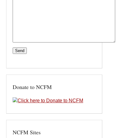
Donate to NCFM
NCFM Sites