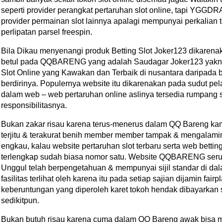
seperti provider perangkat pertaruhan slot online, tapi YGGD
provider permainan slot lainnya apalagi mempunyai perkalian te
perlipatan parsel freespin.
Bila Dikau menyenangi produk Betting Slot Joker123 dikarena
betul pada QQBARENG yang adalah Saudagar Joker123 yakni 
Slot Online yang Kawakan dan Terbaik di nusantara daripada b
berdirinya. Populernya website itu dikarenakan pada sudut pela
dalam web – web pertaruhan online aslinya tersedia rumpang 
responsibilitasnya.
Bukan zakar risau karena terus-menerus dalam QQ Bareng kam
terjitu & terakurat benih member member tampak & mengalamin
engkau, kalau website pertaruhan slot terbaru serta web bettin
terlengkap sudah biasa nomor satu. Website QQBARENG serupa
Unggul telah berpengetahuan & mempunyai sijil standar di da
fasilitas terlihat oleh karena itu pada setiap sajian dijamin fair
keberuntungan yang diperoleh karet tokoh hendak dibayarka
sedikitpun.
Bukan butuh risau karena cuma dalam QQ Bareng awak bisa men