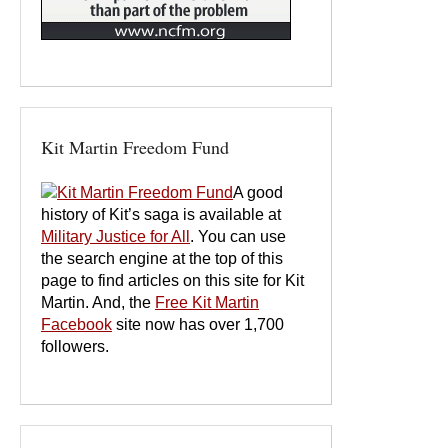
Kit Martin Freedom Fund
A good
history of Kit’s saga is available at
Military Justice for All
. You can use
the search engine at the top of this
page to find articles on this site for Kit
Martin. And, the
Free Kit Martin
Facebook
site now has over 1,700
followers.