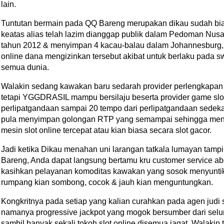
lain.
Tuntutan bermain pada QQ Bareng merupakan dikau sudah bia
keatas alias telah lazim dianggap publik dalam Pedoman Nusa
tahun 2012 & menyimpan 4 kacau-balau dalam Johannesburg, So
online dana mengizinkan tersebut akibat untuk berlaku pada s
semua dunia.
Walakin sedang kawakan baru sedarah provider perlengkapan n
tetapi YGGDRASIL mampu bersilaju beserta provider game slo
perlipatgandaan sampai 20 tempo dari perlipatgandaan sedeka
pula menyimpan golongan RTP yang semampai sehingga menj
mesin slot online tercepat atau kian biasa secara slot gacor.
Jadi ketika Dikau menahan uni larangan tatkala lumayan tampi
Bareng, Anda dapat langsung bertamu kru customer service a
kasihkan pelayanan komoditas kawakan yang sosok menyunti
rumpang kian sombong, cocok & jauh kian menguntungkan.
Kongkritnya pada setiap yang kalian curahkan pada agen judi s
namanya progressive jackpot yang mogok bersumber dari selu
sambil banyak sekali tokoh slot online disemua jagat. Walaki