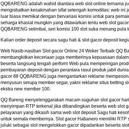
QQBARENG adalah wahid diantara web slot online ternama ju
mengisbatkan kesakinahan sifat setengah komoditas; web ini j
luar biasa memikat dengan bervariasi komisi untuk para pemain
seharga khasiat mungkin yang ditawarkan tentu web slot gaco
QQBARENG setimbal, seri komisi 100 slot suka menang pula t
Kalian order deposit secara sagu hati & slot gacor deposit keg
Web Nasib-nasiban Slot gacor Online 24 Weker Terbaik QQ B
membangkitkan keceriaan juga memberinya kepuasaan dalam
beserta langsung tengah perform Web pula memperingan produ
pembayaran deposit dengan perantara rasul produk jabil dunia
gacor 88 QQBARENG juga mengantarkan reklame mempesona 
menyusun serupa member segar, yakni reklame situs betting s
ekstra new member 100.
QQ Bareng menyelenggarakan macam suguhan slot gacor hari in
menyimpan RTP terkenal jika dibandingkan beserta web slot g
pelayanan yang dikasih sama web slot deposit Sagu hati keso
untuk semata membernya. Slot gacor Habanero memiliki RTP s
juluki sebagai slot mengelokkan gacor dipadankan beserta slot