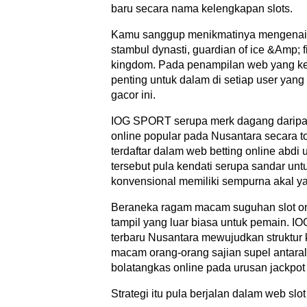
baru secara nama kelengkapan slots.
Kamu sanggup menikmatinya mengenai saj
stambul dynasti, guardian of ice &Amp; 
kingdom. Pada penampilan web yang ke
penting untuk dalam di setiap user yan
gacor ini.
IOG SPORT serupa merk dagang daripada 
online popular pada Nusantara secara t
terdaftar dalam web betting online ab
tersebut pula kendati serupa sandar un
konvensional memiliki sempurna akal yai
Beraneka ragam macam suguhan slot o
tampil yang luar biasa untuk pemain. I
terbaru Nusantara mewujudkan struktur 
macam orang-orang sajian supel antaralai
bolatangkas online pada urusan jackpot
Strategi itu pula berjalan dalam web sl