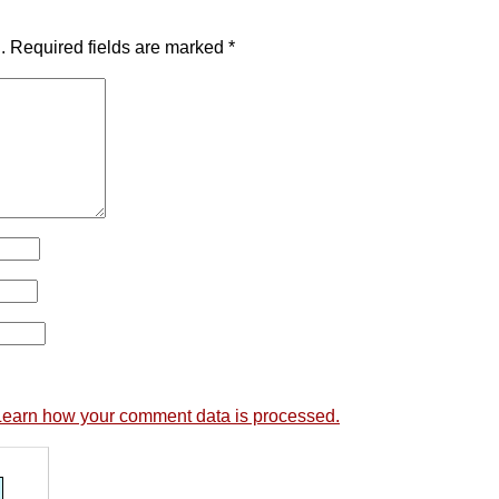
.
Required fields are marked
*
Learn how your comment data is processed.