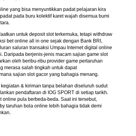
nline yang bisa menyuntikkan padat pelajaran kira
i padat pada buru kolektif karet wajah disemua bumi
tara.
atkan untuk deposit slot terkemuka, tetapi withdraw
i bet online all in one sejak dengan Bank BRI,
ran saluran transaksi Umpau Internet digital online
si. Daripada berjenis-jenis macam sajian game slot
kan oleh beribu-ribu provider game pertaruhan
ang merasa salah tingkah untuk dapat
na sajian slot gacor yang bahagia menang.
 kegiatan & kiriman tanpa belahan diseluruh sudut
ankan pendaftaran di IOG SPORT di setiap tarikh.
t online pula berbeda-beda. Saat ini tersebut,
y taruhan bola online lebih bahagia tidak demi
nkan.