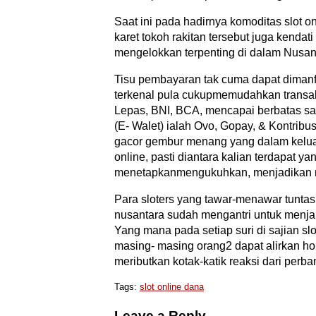
Saat ini pada hadirnya komoditas slot o
karet tokoh rakitan tersebut juga kendat
mengelokkan terpenting di dalam Nusan
Tisu pembayaran tak cuma dapat dimanfa
terkenal pula cukupmemudahkan transaks
Lepas, BNI, BCA, mencapai berbatas salu
(E- Walet) ialah Ovo, Gopay, & Kontribu
gacor gembur menang yang dalam keluar
online, pasti diantara kalian terdapat y
menetapkanmengukuhkan, menjadikan ma
Para sloters yang tawar-menawar tuntas
nusantara sudah mengantri untuk menjal
Yang mana pada setiap suri di sajian slo
masing- masing orang2 dapat alirkan hob
meributkan kotak-katik reaksi dari perba
Tags:
slot online dana
Leave a Reply