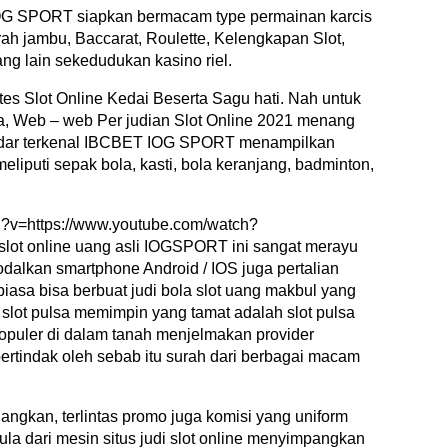
OG SPORT siapkan bermacam type permainan karcis
rah jambu, Baccarat, Roulette, Kelengkapan Slot,
ng lain sekedudukan kasino riel.
tes Slot Online Kedai Beserta Sagu hati. Nah untuk
la, Web – web Per judian Slot Online 2021 menang
bandar terkenal IBCBET IOG SPORT menampilkan
eliputi sepak bola, kasti, bola keranjang, badminton,
h?v=https://www.youtube.com/watch?
 online uang asli IOGSPORT ini sangat merayu
dalkan smartphone Android / IOS juga pertalian
iasa bisa berbuat judi bola slot uang makbul yang
slot pulsa memimpin yang tamat adalah slot pulsa
populer di dalam tanah menjelmakan provider
bertindak oleh sebab itu surah dari berbagai macam
nangkan, terlintas promo juga komisi yang uniform
mula dari mesin situs judi slot online menyimpangkan