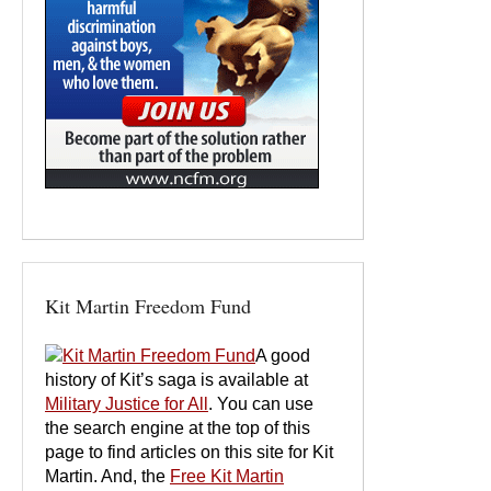
Kit Martin Freedom Fund
A good
history of Kit’s saga is available at
Military Justice for All
. You can use
the search engine at the top of this
page to find articles on this site for Kit
Martin. And, the
Free Kit Martin