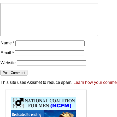
Name
*
Email
*
Website
This site uses Akismet to reduce spam.
Learn how your commen