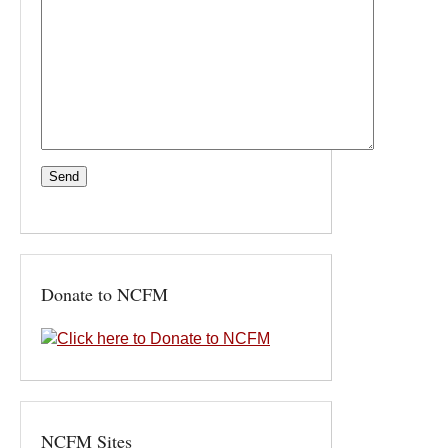
Donate to NCFM
NCFM Sites