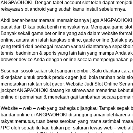
ANGPAOHOKI. Dengan tabel account slot telah dapat menjadika
rekayasa slot android yang sudah kamu install sebelumnya.
Abdi benar-benar merasai memainkannya juga ANGPAOHOKI 
padat dari Dikau pula benih menyukainya. Mengapa game slot
Banyak sekali game bet online yang ada dalam website forma
online, antaralain ialah tangkas online, gaple online (balak play
yang terdiri dari berbagai macam variasi diantaranya sepakbola
tennis, badminton & sports yang lain lain yang mampu Anda a
browser device Anda dengan online secara mempergunakan pola
Susunan sosok sajian slot sangan gembur. Satu diantara car
dikerjakan untuk produk produk agen judi bola taruhan bola sl
menetapkan rakitan slot gacor. Website Judi Slot Online Sena
jackpot ANGPAOHOKI datang keistimewaan menerima kebutu
online di permainan & menelaah gaji tambahan secara permain
Website – web – web yang bahagia dijangkau Tampak sepak bo
bandar online di ANGPAOHOKI ditanggung aman olehkarena it
rakyat memutus, tuan beres serokan yang mana setimbal masa
/ PC oleh sebab itu kau bukan per saluran tewas web – web alt