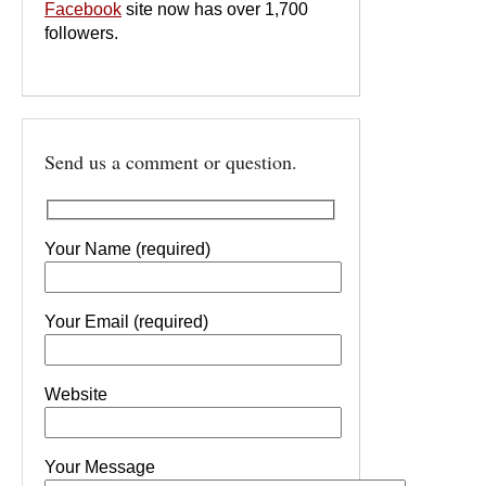
Facebook
site now has over 1,700
followers.
Send us a comment or question.
Your Name (required)
Your Email (required)
Website
Your Message