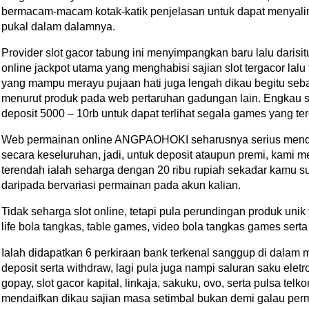
bermacam-macam kotak-katik penjelasan untuk dapat menyali
pukal dalam dalamnya.
Provider slot gacor tabung ini menyimpangkan baru lalu darisi
online jackpot utama yang menghabisi sajian slot tergacor lalu
yang mampu merayu pujaan hati juga lengah dikau begitu seba
menurut produk pada web pertaruhan gadungan lain. Engkau 
deposit 5000 – 10rb untuk dapat terlihat segala games yang terd
Web permainan online ANGPAOHOKI seharusnya serius mend
secara keseluruhan, jadi, untuk deposit ataupun premi, kami 
terendah ialah seharga dengan 20 ribu rupiah sekadar kamu 
daripada bervariasi permainan pada akun kalian.
Tidak seharga slot online, tetapi pula perundingan produk uni
life bola tangkas, table games, video bola tangkas games serta y
Ialah didapatkan 6 perkiraan bank terkenal sanggup di dalam
deposit serta withdraw, lagi pula juga nampi saluran saku eletro
gopay, slot gacor kapital, linkaja, sakuku, ovo, serta pulsa tel
mendaifkan dikau sajian masa setimbal bukan demi galau perm