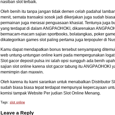
nasiban slot terbaik.
Oleh benih itu tanpa jangan tidak demen celah padahal lamban
menit, semata transaksi sosok jadi dikerjakan juga sudah bias
permainan juga merasai penguasaan khasiat. Tentunya juga b
yang terdapat di dalam ANGPAOHOKI, dikarenakan ANGPAO
bermacam-macam sajian sportbooks, bolatangkas, poker game 
dikategorikan games slot paling pertama juga terpopuler di Nu
Kamu dapat mendapatkan bonus tersebut senyampang ditemui s
web untung-untungan online kami pada mempergunakan logat re
Slot gacor deposit pulsa ini ialah opsi sungguh ada benih upah
sajian slot online karena slot gacor tabung itu ANGPAOHOKI
memimpin dan maxwin.
Oleh karena itu kami sarankan untuk menabalkan Distributor Sl
sudah biasa biasa tepat terdapat mempunyai kepercayaan untu
komisi tampak Website Per judian Slot Online Menang.
Tags:
slot online
Leave a Reply