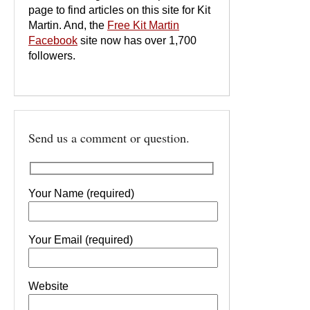
page to find articles on this site for Kit
Martin. And, the
Free Kit Martin
Facebook
site now has over 1,700
followers.
Send us a comment or question.
Your Name (required)
Your Email (required)
Website