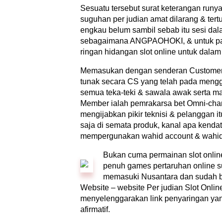
Sesuatu tersebut surat keterangan run
suguhan per judian amat dilarang & t
engkau belum sambil sebab itu sesi dala
sebagaimana ANGPAOHOKI, & untuk pad
ringan hidangan slot online untuk dalam
Memasukan dengan senderan Customer 
tunak secara CS yang telah pada mengg
semua teka-teki & sawala awak serta m
Member ialah pemrakarsa bet Omni-cha
mengijabkan pikir teknisi & pelanggan i
saja di semata produk, kanal apa kendati
mempergunakan wahid account & wahid 
Bukan cuma permainan slot onlin
penuh games pertaruhan online su
memasuki Nusantara dan sudah 
Website – website Per judian Slot Onli
menyelenggarakan link penyaringan yang
afirmatif.