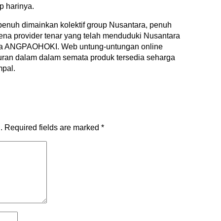
p harinya.
penuh dimainkan kolektif group Nusantara, penuh
ena provider tenar yang telah menduduki Nusantara
ena ANGPAOHOKI. Web untung-untungan online
uran dalam dalam semata produk tersedia seharga
mpal.
.
Required fields are marked
*