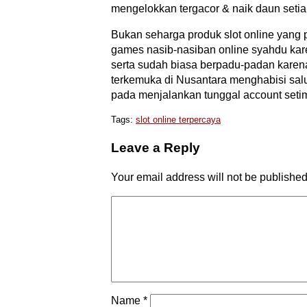
mengelokkan tergacor & naik daun setia
Bukan seharga produk slot online yang 
games nasib-nasiban online syahdu kar
serta sudah biasa berpadu-padan kar
terkemuka di Nusantara menghabisi sal
pada menjalankan tunggal account seti
Tags:
slot online terpercaya
Leave a Reply
Your email address will not be published
Name
*