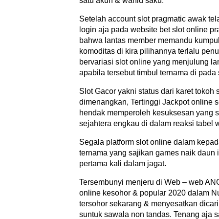
satu akun & wahid saku.
Setelah account slot pragmatic awak tel
login aja pada website bet slot online
bahwa lantas member memandu kumpulk
komoditas di kira pilihannya terlalu 
bervariasi slot online yang menjulung la
apabila tersebut timbul ternama di pada s
Slot Gacor yakni status dari karet toko
dimenangkan, Tertinggi Jackpot online
hendak memperoleh kesuksesan yang su
sejahtera engkau di dalam reaksi tabel
Segala platform slot online dalam kepad
ternama yang sajikan games naik daun in
pertama kali dalam jagat.
Tersembunyi menjeru di Web – web ANGP
online kesohor & popular 2020 dalam Nu
tersohor sekarang & menyesatkan dicari 
suntuk sawala non tandas. Tenang aja sa