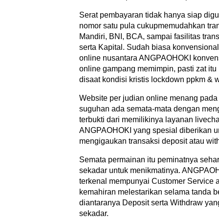
Serat pembayaran tidak hanya siap digun
nomor satu pula cukupmemudahkan trans
Mandiri, BNI, BCA, sampai fasilitas tran
serta Kapital. Sudah biasa konvensiona
online nusantara ANGPAOHOKI konvensi
online gampang memimpin, pasti zat itu
disaat kondisi kristis lockdown ppkm & 
Website per judian online menang pada
suguhan ada semata-mata dengan mengg
terbukti dari memilikinya layanan livec
ANGPAOHOKI yang spesial diberikan un
mengigaukan transaksi deposit atau wit
Semata permainan itu peminatnya seha
sekadar untuk menikmatinya. ANGPAOHOK
terkenal mempunyai Customer Service
kemahiran melestarikan selama tanda b
diantaranya Deposit serta Withdraw ya
sekadar.