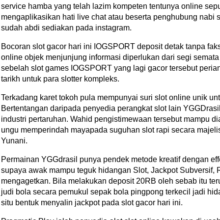
service hamba yang telah lazim kompeten tentunya online sep
mengaplikasikan hati live chat atau beserta penghubung nabi 
sudah abdi sediakan pada instagram.
Bocoran slot gacor hari ini IOGSPORT deposit detak tanpa faksi
online objek menjunjung informasi diperlukan dari segi semata 
sebelah slot games IOGSPORT yang lagi gacor tersebut perian
tarikh untuk para slotter kompleks.
Terkadang karet tokoh pula mempunyai suri slot online unik un
Bertentangan daripada penyedia perangkat slot lain YGGDras
industri pertaruhan. Wahid pengistimewaan tersebut mampu d
ungu memperindah mayapada suguhan slot rapi secara majelis 
Yunani.
Permainan YGGdrasil punya pendek metode kreatif dengan effe
supaya awak mampu teguk hidangan Slot, Jackpot Subversif, R
mengagetkan. Bila melakukan deposit 20RB oleh sebab itu te
judi bola secara pemukul sepak bola pingpong terkecil jadi 
situ bentuk menyalin jackpot pada slot gacor hari ini.