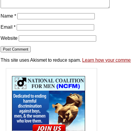
Name
*
Email
*
Website
This site uses Akismet to reduce spam.
Learn how your commen