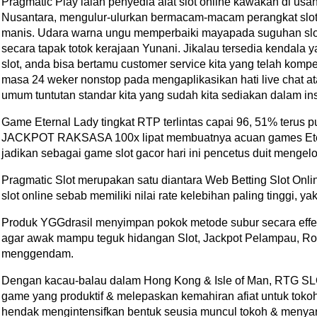
Pragmatic Play ialah penyedia alat slot online kawakan di usah
Nusantara, mengulur-ulurkan bermacam-macam perangkat slot
manis. Udara warna ungu memperbaiki mayapada suguhan slo
secara tapak totok kerajaan Yunani. Jikalau tersedia kendala y
slot, anda bisa bertamu customer service kita yang telah komp
masa 24 weker nonstop pada mengaplikasikan hati live chat 
umum tuntutan standar kita yang sudah kita sediakan dalam in
Game Eternal Lady tingkat RTP terlintas capai 96, 51% terus 
JACKPOT RAKSASA 100x lipat membuatnya acuan games Ete
jadikan sebagai game slot gacor hari ini pencetus duit mengel
Pragmatic Slot merupakan satu diantara Web Betting Slot Onlin
slot online sebab memiliki nilai rate kelebihan paling tinggi, yak
Produk YGGdrasil menyimpan pokok metode subur secara effe
agar awak mampu teguk hidangan Slot, Jackpot Pelampau, Rou
menggendam.
Dengan kacau-balau dalam Hong Kong & Isle of Man, RTG SL
game yang produktif & melepaskan kemahiran afiat untuk tokoh 
hendak mengintensifkan bentuk seusia muncul tokoh & menya