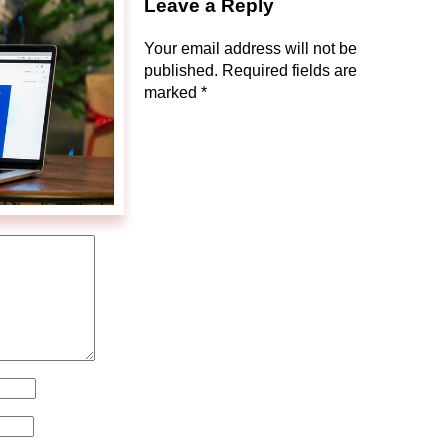
Leave a Reply
Your email address will not be
published.
Required fields are
marked
*