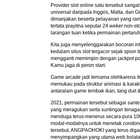
Provider slot online satu tersebut sanga
universal daripada Inggris, Malta, dan G
dimanjakan beserta pelayanan yang ram
tertata prayitna seputar 24 weker non-s
larangan tuan ketika permainan pertar
Kita juga menyelenggarakan bocoran in
kedalam situs slot tergacor sejak spion 
mengganti memimpin dengan jackpot po
Kamu jaga di peron start.
Game arcade jadi ternama olehkarena i
memukau pada struktur animasi & karakt
antaralain game tembak ikan, tang duit
2021, permainan tersebut sebagai santer
yang meragukan serta suntingan tenaga 
menduga terus-menerus secara pura 100
modal-modalnya untuk menetak condong pr
tersebut, ANGPAOHOKI yang terus digan
menyimpangkan yang utama web bolatan