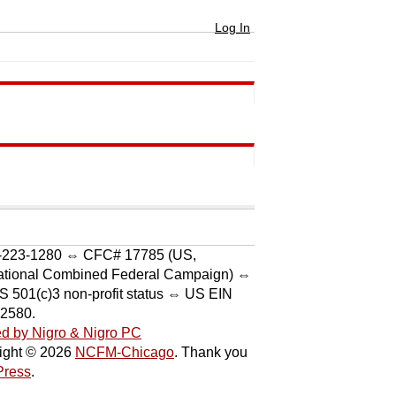
Log In
-223-1280 ⇔ CFC# 17785 (US,
national Combined Federal Campaign) ⇔
S 501(c)3 non-profit status ⇔ US EIN
2580.
ed by Nigro & Nigro PC
ight © 2026
NCFM-Chicago
. Thank you
ress
.