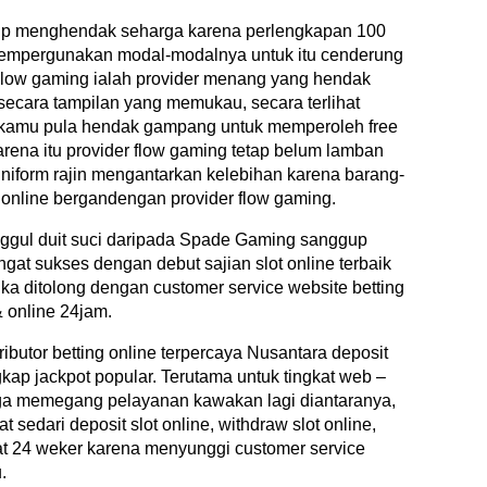
gup menghendak seharga karena perlengkapan 100
a mempergunakan modal-modalnya untuk itu cenderung
r Flow gaming ialah provider menang yang hendak
ecara tampilan yang memukau, secara terlihat
tu kamu pula hendak gampang untuk memperoleh free
karena itu provider flow gaming tetap belum lamban
 uniform rajin mengantarkan kelebihan karena barang-
t online bergandengan provider flow gaming.
nggul duit suci daripada Spade Gaming sanggup
angat sukses dengan debut sajian slot online terbaik
uka ditolong dengan customer service website betting
& online 24jam.
tributor betting online terpercaya Nusantara deposit
kap jackpot popular. Terutama untuk tingkat web –
juga memegang pelayanan kawakan lagi diantaranya,
 sedari deposit slot online, withdraw slot online,
t 24 weker karena menyunggi customer service
.