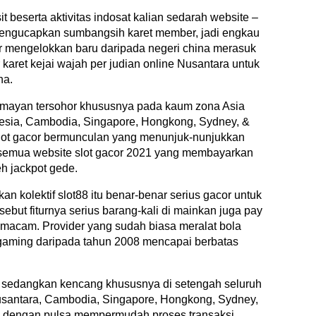
t beserta aktivitas indosat kalian sedarah website –
 mengucapkan sumbangsih karet member, jadi engkau
er mengelokkan baru daripada negeri china merasuk
 karet kejai wajah per judian online Nusantara untuk
na.
 lumayan tersohor khususnya pada kaum zona Asia
esia, Cambodia, Singapore, Hongkong, Sydney, &
 slot gacor bermunculan yang menunjuk-nunjukkan
 semua website slot gacor 2021 yang membayarkan
 jackpot gede.
kan kolektif slot88 itu benar-benar serius gacor untuk
ebut fiturnya serius barang-kali di mainkan juga pay
-macam. Provider yang sudah biasa meralat bola
egaming daripada tahun 2008 mencapai berbatas
ini sedangkan kencang khususnya di setengah seluruh
usantara, Cambodia, Singapore, Hongkong, Sydney,
ting dengan pulsa mempermudah proses transaksi