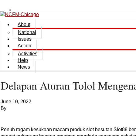
About
National
Issues
Action
Activities
Help
News
Delapan Aturan Tolol Mengena
June 10, 2022
By
Penuh ragam kesukaan macam produk slot besutan Slot88 beru