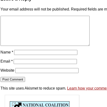
Your email address will not be published.
Required fields are 
Name
*
Email
*
Website
This site uses Akismet to reduce spam.
Learn how your commen