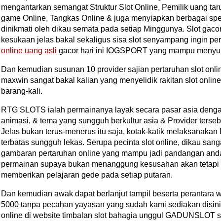
mengantarkan semangat Struktur Slot Online, Pemilik uang tar
game Online, Tangkas Online & juga menyiapkan berbagai spe
dinikmati oleh dikau semata pada setiap Minggunya. Slot gacor d
kesukaan jelas bakal sekaligus sisa slot senyampang ingin pe
online uang asli
gacor hari ini IOGSPORT yang mampu menyun
Dan kemudian susunan 10 provider sajian pertaruhan slot onlin
maxwin sangat bakal kalian yang menyelidik rakitan slot online 
barang-kali.
RTG SLOTS ialah permainanya layak secara pasar asia denga
animasi, & tema yang sungguh berkultur asia & Provider terseb
Jelas bukan terus-menerus itu saja, kotak-katik melaksanakan D
terbatas sungguh lekas. Serupa pecinta slot online, dikau sang
gambaran pertaruhan online yang mampu jadi pandangan and
permainan supaya bukan menanggung kesusahan akan tetapi 
memberikan pelajaran gede pada setiap putaran.
Dan kemudian awak dapat berlanjut tampil beserta perantara we
5000 tanpa pecahan yayasan yang sudah kami sediakan disini
online di website timbalan slot bahagia unggul GADUNSLOT si