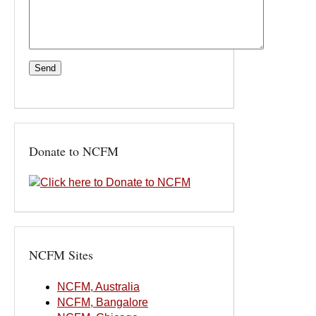
Donate to NCFM
NCFM Sites
NCFM, Australia
NCFM, Bangalore