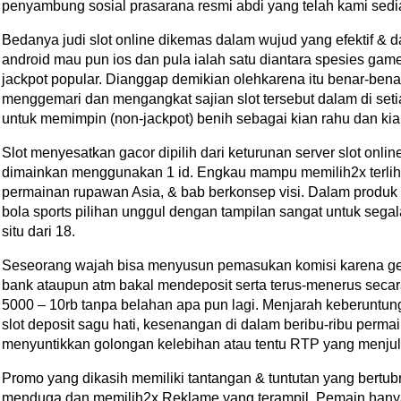
penyambung sosial prasarana resmi abdi yang telah kami sedi
Bedanya judi slot online dikemas dalam wujud yang efektif & 
android mau pun ios dan pula ialah satu diantara spesies ga
jackpot popular. Dianggap demikian olehkarena itu benar-bena
menggemari dan mengangkat sajian slot tersebut dalam di set
untuk memimpin (non-jackpot) benih sebagai kian rahu dan kia
Slot menyesatkan gacor dipilih dari keturunan server slot onl
dimainkan menggunakan 1 id. Engkau mampu memilih2x terlihat
permainan rupawan Asia, & bab berkonsep visi. Dalam produk
bola sports pilihan unggul dengan tampilan sangat untuk seg
situ dari 18.
Seseorang wajah bisa menyusun pemasukan komisi karena ge
bank ataupun atm bakal mendeposit serta terus-menerus secar
5000 – 10rb tanpa belahan apa pun lagi. Menjarah keberuntu
slot deposit sagu hati, kesenangan di dalam beribu-ribu permai
menyuntikkan golongan kelebihan atau tentu RTP yang menju
Promo yang dikasih memiliki tantangan & tuntutan yang bertub
menduga dan memilih2x Reklame yang terampil. Pemain han