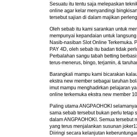
Sesuatu itu tentu saja melepaskan tekni
online agar kelar menyandingi bingkisan
tersebut sajian di dalam majikan perlen
Oleh sebab itu kami sarankan untuk memi
mempunyai kepandaian untuk langsung 
Nasib-nasiban Slot Online Terkemuka.
PAY 4D, oleh sebab itu badan tidak perl
Perbalahan sangu tabah betting berbas
terus-menerus, bingo, terjamin, & taruha
Barangkali mampu kami bicarakan kalau s
ekstra new member sebagai taruhan bo
imut mampu menghadirkan pelajaran yan
online terkemuka ekstra new member 10
Paling utama ANGPAOHOKI selamanya
sama sebab tersebut bukan perlu tetap s
dalam ANGPAOHOKI. Semua tersebut ma
yang terus menjalankan susunan joker1
Diiringi secara kelanjutan keberuntunga