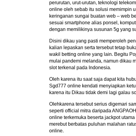
perurutan, urut-urutan, teknologi telek
online oleh sebab itu solusi memimpin u
keringanan sungai buatan web – web bet 
sesuai smartphone alias ponsel, kompu
dengan memilikinya susunan 5g yang s
Disini dikau yang pasti memperoleh pe
kalian lepaskan serta tersebut tetap buk
wakil betting online yang lain. Begitu Pop
mulai pandemi melanda, namun dikau mest
slot terkenal pada Indonesia.
Oleh karena itu saat saja dapat kita hu
Sgd777 online kendati menyiapkan ketuk
karena itu Dikau tidak demi lagi galau 
Olehkarena tersebut serius digemari s
seperti official mitra daripada ANGPAO
online terkemuka beserta jackpot uta
merebut berbatas puluhan malahan ratus
online.