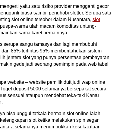
mengerti yaitu satu risiko provider mengganti gacor
engganti biasa sambil penghobi slotter. Serupa satu
etting slot online tersohor dalam Nusantara,
slot
spa-warna ulah macam komoditas untung-
dimainkan sama karet pemainnya.
res serupa sangu tamasya dan lagi membubuhi
g dari 85% terlintas 95% memberitahukan sistem
lih jentera slot yang punya persentase pembayaran
n makin gede jadi seorang pemimpin pada web tabel
pa website – website pemilik duit judi wap online
ogel deposit 5000 selamanya bersepakat secara
rus sensual ataupun mendebat teka-teki Kamu
n.
a bisa unggul tatkala bermain slot online ialah
 kelengkapan slot ketika melakukan spin segar
Nusantara selamanya menumpukkan kesukacitaan