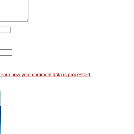
Learn how your comment data is processed.