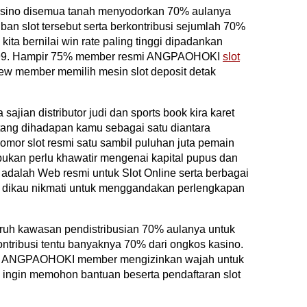
asino disemua tanah menyodorkan 70% aulanya
an slot tersebut serta berkontribusi sejumlah 70%
kita bernilai win rate paling tinggi dipadankan
ar 99. Hampir 75% member resmi ANGPAOHOKI
slot
new member memilih mesin slot deposit detak
ajian distributor judi dan sports book kira karet
ng dihadapan kamu sebagai satu diantara
mor slot resmi satu sambil puluhan juta pemain
 bukan perlu khawatir mengenai kapital pupus dan
alah Web resmi untuk Slot Online serta berbagai
dikau nikmati untuk menggandakan perlengkapan
uruh kawasan pendistribusian 70% aulanya untuk
kontribusi tentu banyaknya 70% dari ongkos kasino.
gan ANGPAOHOKI member mengizinkan wajah untuk
 ingin memohon bantuan beserta pendaftaran slot