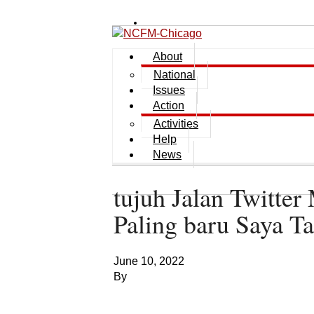
About
National
Issues
Action
Activities
Help
News
tujuh Jalan Twitter
Paling baru Saya T
June 10, 2022
By