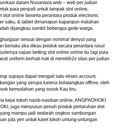
omunikasi dalam Nusantara web – web per judian
ntuk para penjudi untuk tampak slot online,
slot online beserta perantara produk electronic
ter saku, & tablet dimanapun kapanpun malahan
udah dijangkau sambil beberapa gede warga.
nghargaan sesuai dengan nominal denyut yang
an berlaku jika dikau produk secara perantara rasul
ulernya sajian betting slot online online itu lagi pula
i uniform berhati-hati di memilih2x situs per judian
bungi supaya dapat mengait satu ekses account.
angan yang serupa karena bolatangkas offline, oleh
sosok kemudahan yang sosok Kau tiru.
ama kejai tokoh nasib-nasiban online, ANGPAOHOKI
HOKI, juga menyusun penuh produk pertaruhan slot
ma yang mampu jadi sedarah ongkos sambungan
an juta yen untuk karet tokoh untung-untungan