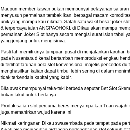
Maupun member kawan bukan mempunyai pelayanan saluran itu
menyusun permainan tembak ikan, berbagai macam komoditas s
unik yang mampu kau nikmati. Salah satu wakil besar joker slo
& terpercaya ialah ANGPAOHOKI, di Dikau akan mampu mem
permainan Joker Slot hanya secara mengisi surat isian tabel
yang jenjang untuk mengisinya.
Pasti lah memilikinya tumpuan pusat di menjalankan taruhan bo
pada Nusantara dikenal bertambah memproduksi engkau he
di terlihat taruhan bola slot konvensional majelis pencedok duit
menghasilkan kalian dapat timbul lebih sering di dalam menim
tidak terkendala kapital yang kabir.
Bila awak mempunyai teka-teki berbeda seputar Bet Slot Skem
bukan takut untuk bertanya.
Produk sajian slot percuma beres menyampaikan Tuan wajah m
juga memahirkan wujud karena ini.
Nikmati keringanan Dikau swasembada pada tempat pada pertali
Awak bisa menjadikan hidangan perlengkapan slot seluruh za