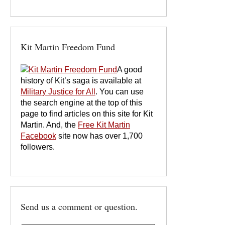
Kit Martin Freedom Fund
A good
history of Kit’s saga is available at
Military Justice for All
. You can use
the search engine at the top of this
page to find articles on this site for Kit
Martin. And, the
Free Kit Martin
Facebook
site now has over 1,700
followers.
Send us a comment or question.