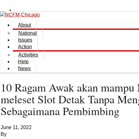
About
National
Issues
Action
Activities
Help
News
10 Ragam Awak akan mampu
meleset Slot Detak Tanpa Men
Sebagaimana Pembimbing
June 11, 2022
By