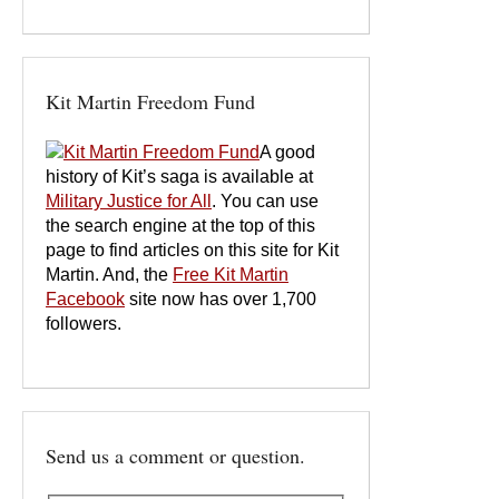
Kit Martin Freedom Fund
A good
history of Kit’s saga is available at
Military Justice for All
. You can use
the search engine at the top of this
page to find articles on this site for Kit
Martin. And, the
Free Kit Martin
Facebook
site now has over 1,700
followers.
Send us a comment or question.