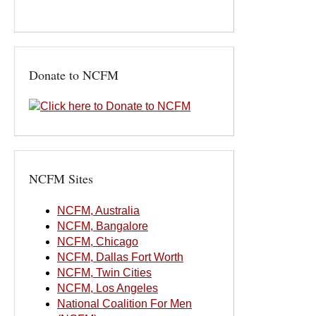
Donate to NCFM
NCFM Sites
NCFM, Australia
NCFM, Bangalore
NCFM, Chicago
NCFM, Dallas Fort Worth
NCFM, Twin Cities
NCFM, Los Angeles
National Coalition For Men