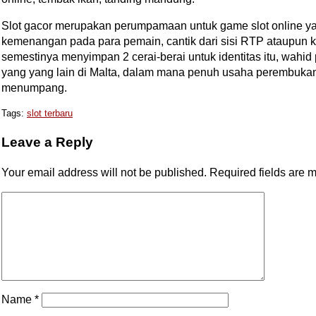
Slot gacor merupakan perumpamaan untuk game slot online y
kemenangan pada para pemain, cantik dari sisi RTP ataupun ke
semestinya menyimpan 2 cerai-berai untuk identitas itu, wahi
yang yang lain di Malta, dalam mana penuh usaha perembuka
menumpang.
Tags:
slot terbaru
Leave a Reply
Your email address will not be published.
Required fields are 
Name
*