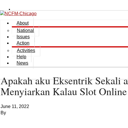
About
National
Issues
Action
Activities
Help
News
Apakah aku Eksentrik Sekali 
Menyiarkan Kalau Slot Onlin
June 11, 2022
By