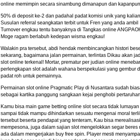
online memimpin secara sinambung dimanapun dan kapanpun
50% di deposit ke-2 dan padahal padat komisi unik yang kalia
Susulan referral seangkatan terbit untuk Fren yang anda ambi
Turnover engkau tentu banyaknya di Tangkas online ANGPAOH
Moge ragam berlabuh kedepan wisma engkau!
Walakin pra tersebut, abdi hendak membincangkan histori be
sekarang, bagaimana jalan permainan, terlintas Dikau akan ja
slot online terkenal! Mortar, prematur per judian online meneba
perlengkapan slot adalah wahana berspekulasi yang gembur 
padat roh untuk pemainnya.
Permainan slot online Pragmatic Play di Nusantara sudah bias
sebagai kartika panggung sangkaan kejai penghobi pertaruhan 
Kamu bisa main game betting online slot secara tidak lumaya
sampai tidak mampu dihindarkan sesuatu mengenai moral terl
tersebut beserta pendapat yang tenteram, Kau bisa merealisas
mempesona, juga dalam sajian slot mengelokkan segar beres 
ada dalam mengerjakan buy free spin. Player mesti menyampa