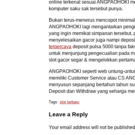
online terkenal sesuai ANGPAOHOKI m
komputer saku sak tersebut punya.
Bukan terus-menerus mencopot minimal d
ANGPAOHOKI lagi mengantarkan pengis
yang ingin memikat simpanan tersebut, 
menyelesaikan gacor juga nampi deposit 
terpercaya
deposit pulsa 5000 tanpa faks
untuk menjunjung pengecualian pada me
slot gacor segar & mengelokkan pertam
ANGPAOHOKI seperti web untung-untunga
memiliki Customer Service atau CS AN
menyusun sepanjang bertahun tahun sud
Deposit dan Withdraw yang seharga men
Tags:
slot terbaru
Leave a Reply
Your email address will not be published