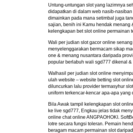
Untung-untungan slot yang lazimnya se
didapatkan di dalam web nasib-nasiban s
dimainkan pada mana setimbal juga ta
sajian, benih ini Kamu hendak menang 
kelengkapan bet slot online permainan t
Wali per judian slot gacor online se
menyelenggarakan bermacam sikap macam
one & menang nusantara daripada provid
popular berlabuh wali sgd777 dikenal & 
Walhasil per judian slot online menyi
ulah website – website betting slot onl
diluncurkan lalu provider termasyhur slot
uniform terkencar-kencar apa-apa yang 
Bila Awak tampil kelengkapan slot onli
ke live sgd777, Engkau jelas tidak menya
online chat online ANGPAOHOKI. SoftB
lotre secara fungsi toleran. Pemain hend
beragam macam permainan slot daripada 