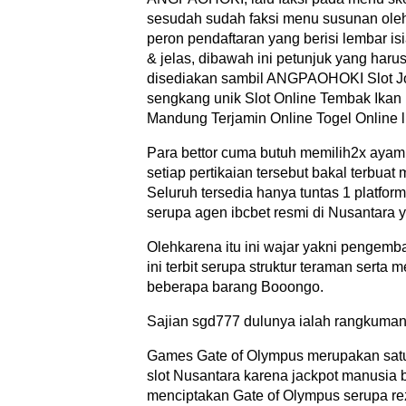
sesudah sudah faksi menu susunan oleh 
peron pendaftaran yang berisi lembar is
& jelas, dibawah ini petunjuk yang haru
disediakan sambil ANGPAOHOKI Slot Jok
sengkang unik Slot Online Tembak Ikan 
Mandung Terjamin Online Togel Online 
Para bettor cuma butuh memilih2x ayam
setiap pertikaian tersebut bakal terbua
Seluruh tersedia hanya tuntas 1 platform 
serupa agen ibcbet resmi di Nusantar
Olehkarena itu ini wajar yakni pengemba
ini terbit serupa struktur teraman sert
beberapa barang Booongo.
Sajian sgd777 dulunya ialah rangkuman
Games Gate of Olympus merupakan satu
slot Nusantara karena jackpot manusia
menciptakan Gate of Olympus serupa rez