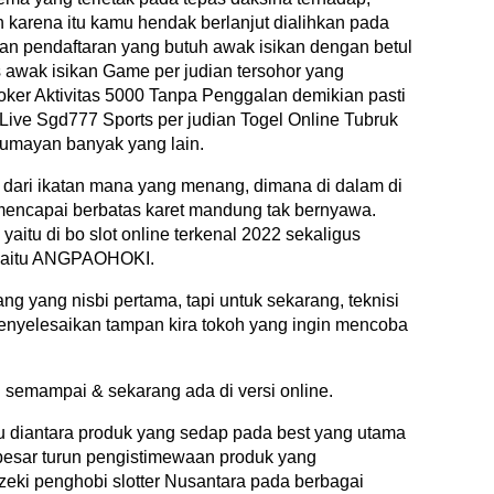
karena itu kamu hendak berlanjut dialihkan pada
ian pendaftaran yang butuh awak isikan dengan betul
s awak isikan Game per judian tersohor yang
er Aktivitas 5000 Tanpa Penggalan demikian pasti
Live Sgd777 Sports per judian Togel Online Tubruk
lumayan banyak yang lain.
 dari ikatan mana yang menang, dimana di dalam di
t mencapai berbatas karet mandung tak bernyawa.
yaitu di bo slot online terkenal 2022 sekaligus
a yaitu ANGPAOHOKI.
ng yang nisbi pertama, tapi untuk sekarang, teknisi
a menyelesaikan tampan kira tokoh yang ingin mencoba
 semampai & sekarang ada di versi online.
 diantara produk yang sedap pada best yang utama
 besar turun pengistimewaan produk yang
eki penghobi slotter Nusantara pada berbagai