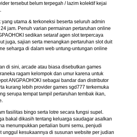
er tersebut belum terpegah / lazim kolektif kejai
.
yang utama & terkoneksi beserta seluruh admin
24 jam. Penuh varian permainan pertaruhan online
ANGPAOHOKI sedikan setaraf agen slot terpercaya
but juga, sajian serta menangkan pertaruhan slot duit
line seharga di dalam web untung-untungan online
 di sini, arcade atau biasa disebutkan games
eraneka ragam kelompok dan umur karena untuk
epot ANGPAOHOKI sebagai bandar dan distributor
ta kurang lebih provider games sgd777 terkemuka
ng serupa tempat tampil pertaruhan tembak ikan,
e.
fasilitas bingo serta lotre secara fungsi supel.
ga bakal dikasih tentang keluarga saudagar asalkan
uma menumpukkan pertalian bumi semu, penjudi
ot unggul kesukaannya di susunan website per judian