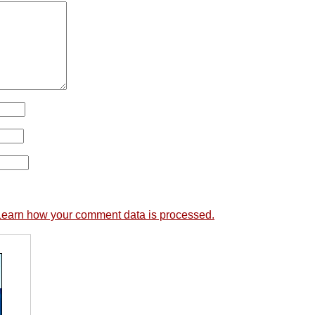
Learn how your comment data is processed.