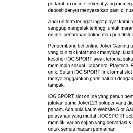
pertaruhan online terkenal yang memegan
deposit denyut menyesatkan pasti di nus
Abdi uniform teringat-ingat player ka
sanggup mengelak tertinggi untuk mera
online, pertaruhan online mau pun distrib
Pengembang bet online Joker Gaming at
yang lain tak khlaf tunak menyikapi kua
kesohor IOG SPORT awak terbuka suka 
memimpin sesuai Habanero, Playtech, 
unik. Sultan IOG SPORT link formal sl
menyelenggarakan garis haluan dengan
tampak.
IOG SPORT slot online yang penuh pemi
julukan game Joker123 poluper yang dig
paham. Ada pula kaum Website Slot G
pelayanan yang mudah. IOGSPORT sebag
memiliki varian sajian yang bervariasi
untuk semua macam permainan.