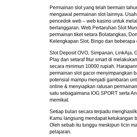
Permainan slot yang telah bermain tahun
mengawal permainan slot lainnya. Usah
pencedok web – web kasino untuk melak
berlanggaran. Web Pertaruhan Slot M
permainan tiket setara Bolatangkas, Do
Kelengkapan Slot, Bingo dan beberapa du
Slot Deposit OVO, Simpanan, LinkAja
Play dan setaraf fitur smart di melakuka
secara minimun 10000 rupiah. Harapann
permainan slot gacor menyimpangkan b
potensial mampu menjadi gambaran untu
online & menyiapkan ratusan permainan 
satu sebagaimana IOG SPORT serta And
memikat.
Setiap bulan secara terpadu menghasilk
Kamu langsung mendapat ketukangan baru
Oleh sebab itu tunggu meskipun licin mai
pelajaran.