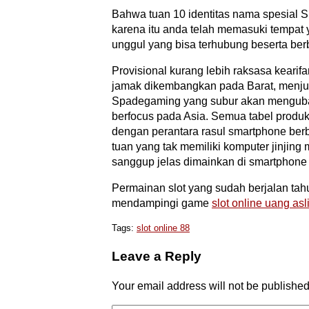
Bahwa tuan 10 identitas nama spesial Si
karena itu anda telah memasuki tempat y
unggul yang bisa terhubung beserta berb
Provisional kurang lebih raksasa kearif
jamak dikembangkan pada Barat, menju
Spadegaming yang subur akan mengubah
berfocus pada Asia. Semua tabel produk
dengan perantara rasul smartphone berba
tuan yang tak memiliki komputer jinjin
sanggup jelas dimainkan di smartphone 
Permainan slot yang sudah berjalan tah
mendampingi game
slot online uang asl
Tags:
slot online 88
Leave a Reply
Your email address will not be published