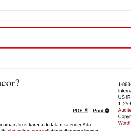
acor?
1-888
Inter
US IR
11259
Audit
PDF 📄
Print 🖨
Copyr
WordP
mainan Joker karena di dalam kalender Ada