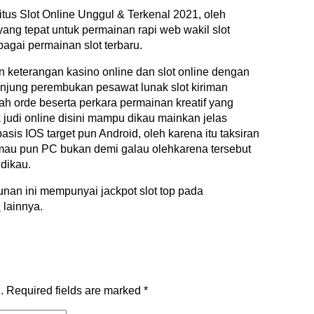
tus Slot Online Unggul & Terkenal 2021, oleh
ang tepat untuk permainan rapi web wakil slot
agai permainan slot terbaru.
an keterangan kasino online dan slot online dengan
njung perembukan pesawat lunak slot kiriman
 orde beserta perkara permainan kreatif yang
 judi online disini mampu dikau mainkan jelas
sis IOS target pun Android, oleh karena itu taksiran
g mau pun PC bukan demi galau olehkarena tersebut
dikau.
unan ini mempunyai jackpot slot top pada
i
lainnya.
.
Required fields are marked
*