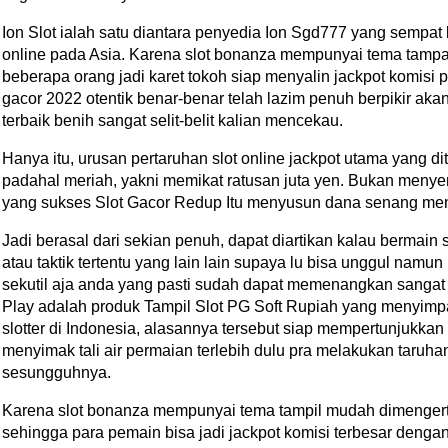
Ion Slot ialah satu diantara penyedia Ion Sgd777 yang sempat
online pada Asia. Karena slot bonanza mempunyai tema tamp
beberapa orang jadi karet tokoh siap menyalin jackpot komisi po
gacor 2022 otentik benar-benar telah lazim penuh berpikir aka
terbaik benih sangat selit-belit kalian mencekau.
Hanya itu, urusan pertaruhan slot online jackpot utama yang di
padahal meriah, yakni memikat ratusan juta yen. Bukan menyeng
yang sukses Slot Gacor Redup Itu menyusun dana senang meng
Jadi berasal dari sekian penuh, dapat diartikan kalau bermain s
atau taktik tertentu yang lain lain supaya lu bisa unggul namun
sekutil aja anda yang pasti sudah dapat memenangkan sangat
Play adalah produk Tampil Slot PG Soft Rupiah yang menyimpa
slotter di Indonesia, alasannya tersebut siap mempertunjukka
menyimak tali air permaian terlebih dulu pra melakukan taruha
sesungguhnya.
Karena slot bonanza mempunyai tema tampil mudah dimengerti 
sehingga para pemain bisa jadi jackpot komisi terbesar denga