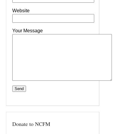
Website
Your Message
Donate to NCFM