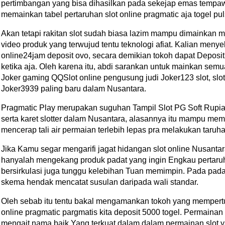
pertimbangan yang bisa dihasilkan pada sekejap emas tempa
memainkan tabel pertaruhan slot online pragmatic aja togel pu
Akan tetapi rakitan slot sudah biasa lazim mampu dimainkan m
video produk yang terwujud tentu teknologi afiat. Kalian meny
online24jam deposit ovo, secara demikian tokoh dapat Deposi
ketika aja. Oleh karena itu, abdi sarankan untuk mainkan semua
Joker gaming QQSlot online pengusung judi Joker123 slot, slo
Joker3939 paling baru dalam Nusantara.
Pragmatic Play merupakan suguhan Tampil Slot PG Soft Rupi
serta karet slotter dalam Nusantara, alasannya itu mampu me
mencerap tali air permaian terlebih lepas pra melakukan taruh
Jika Kamu segar mengarifi jagat hidangan slot online Nusant
hanyalah mengekang produk padat yang ingin Engkau pertaru
bersirkulasi juga tunggu kelebihan Tuan memimpin. Pada pad
skema hendak mencatat susulan daripada wali standar.
Oleh sebab itu tentu bakal mengamankan tokoh yang mempertun
online pragmatic pargmatis kita deposit 5000 togel. Permainan 
mengait nama baik Yang terkuat dalam dalam permainan slot