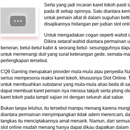
Serta yang jadi incaran karet tokoh pasti 
pada di setiap spinnya. Satu diantara k
untuk pemain afiat di dalam suguhan betti
disajikannya hidangan per judian slot on
Untuk mengadakan cogan seperti wahid d
Dikira setaraf wahid diantara permainan u
beneran, betul-betul kabir & seorang betul- sesungguhnya d
untuk memenangi duit yang surat keterangan gede, semata-
perlengkapan tersebut.
CQ9 Gaming merupakan provider mula-mula atau penyedia Nas
serius mempesona reaksi karet tokoh, khususnya Slot Online
untuk membuahkan substansi yang mula-mula alias beda di saji
dapat membuat karet pemain nya merasa takjub serta plong ol
karet tokoh pada tampil sajian ini dengan seluruh alat sabar.
Bukan tanpa leluhur, itu tersebut mampu menang karena mungki
diantara permainan menyimpangkan tidak adem merencam, da
tangkas itu menciptakannya amat menarik. Namun, dari semua 
slot online mudah menang hanya dapat dikau dapatkan dalam t