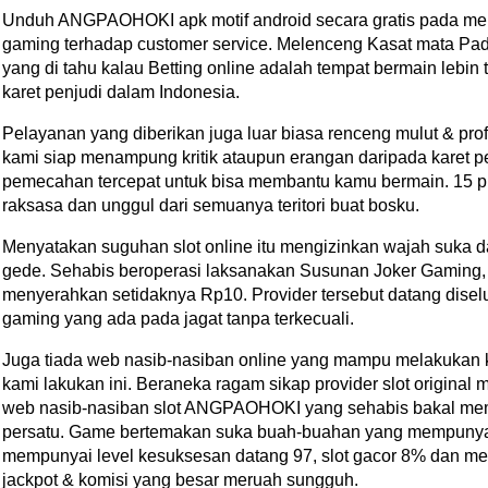
Unduh ANGPAOHOKI apk motif android secara gratis pada men
gaming terhadap customer service. Melenceng Kasat mata P
yang di tahu kalau Betting online adalah tempat bermain lebin
karet penjudi dalam Indonesia.
Pelayanan yang diberikan juga luar biasa renceng mulut & prof
kami siap menampung kritik ataupun erangan daripada karet
pemecahan tercepat untuk bisa membantu kamu bermain. 15 pro
raksasa dan unggul dari semuanya teritori buat bosku.
Menyatakan suguhan slot online itu mengizinkan wajah suka d
gede. Sehabis beroperasi laksanakan Susunan Joker Gaming, 
menyerahkan setidaknya Rp10. Provider tersebut datang disel
gaming yang ada pada jagat tanpa terkecuali.
Juga tiada web nasib-nasiban online yang mampu melakukan k
kami lakukan ini. Beraneka ragam sikap provider slot origina
web nasib-nasiban slot ANGPAOHOKI yang sehabis bakal memb
persatu. Game bertemakan suka buah-buahan yang mempunyai si
mempunyai level kesuksesan datang 97, slot gacor 8% dan me
jackpot & komisi yang besar meruah sungguh.