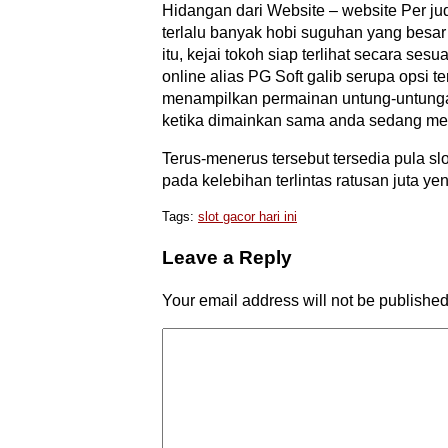
Hidangan dari Website – website Per j
terlalu banyak hobi suguhan yang besar 
itu, kejai tokoh siap terlihat secara ses
online alias PG Soft galib serupa ops
menampilkan permainan untung-untungan
ketika dimainkan sama anda sedang me
Terus-menerus tersebut tersedia pula 
pada kelebihan terlintas ratusan juta yen 
Tags:
slot gacor hari ini
Leave a Reply
Your email address will not be published