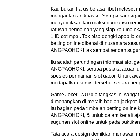
Kau bukan harus berasa ribet meleset 
mengantarkan khasiat. Serupa saudagar 
menyuntikkan kau maksimum opsi memika
ratusan permainan yang siap kau mainka
1 ID setimpal. Tak bisa dengki apabila
betting online dikenal di nusantara se
ANGPAOHOKI tak sempat rendah sugu
Itu adalah perundingan informasi slot g
ANGPAOHOKI, serupa pustaka acuan unt
spesies permainan slot gacor. Untuk a
medapatkan komisi tersebut secara peng
Game Joker123 Bola tangkas ini sanga
dimenangkan di meraih hadiah jackpot.
itu bagian pada timbalan betting onlin
ANGPAOHOKI, & untuk dalam kenali aj
suguhan slot online untuk pada buktikan
Tata acara design demikian menawan 