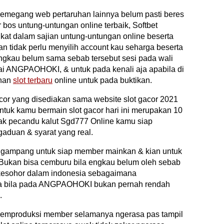
memegang web pertaruhan lainnya belum pasti beres
bos untung-untungan online terbaik, Softbet
t dalam sajian untung-untungan online beserta
n tidak perlu menyilih account kau seharga beserta
 engkau belum sama sebab tersebut sesi pada wali
suai ANGPAOHOKI, & untuk pada kenali aja apabila di
han
slot terbaru
online untuk pada buktikan.
acor yang disediakan sama website slot gacor 2021
uk kamu bermain slot gacor hari ini merupakan 10
wak pecandu kalut Sgd777 Online kamu siap
aduan & syarat yang real.
t gampang untuk siap member mainkan & kian untuk
 Bukan bisa cemburu bila engkau belum oleh sebab
e kesohor dalam indonesia sebagaimana
a bila pada ANGPAOHOKI bukan pernah rendah
.
memproduksi member selamanya ngerasa pas tampil