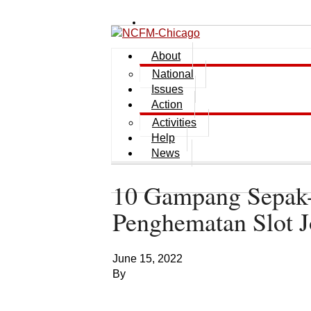
About
National
Issues
Action
Activities
Help
News
10 Gampang Sepak-
Penghematan Slot J
June 15, 2022
By