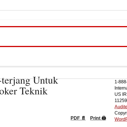
terjang Untuk
1-888
oker Teknik
Inter
US IR
11259
Audit
Copyr
PDF 📄
Print 🖨
WordP