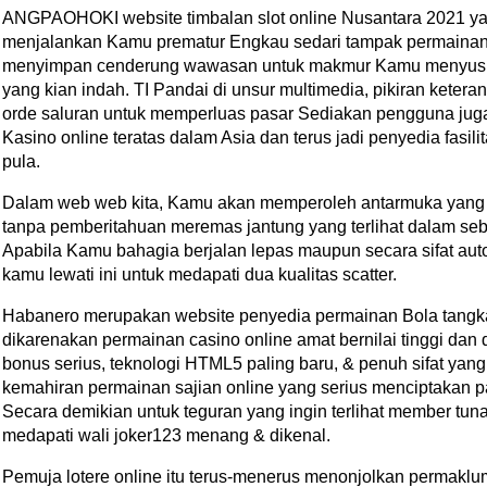
ANGPAOHOKI website timbalan slot online Nusantara 2021 ya
menjalankan Kamu prematur Engkau sedari tampak permaina
menyimpan cenderung wawasan untuk makmur Kamu menyusu
yang kian indah. TI Pandai di unsur multimedia, pikiran ketera
orde saluran untuk memperluas pasar Sediakan pengguna juga
Kasino online teratas dalam Asia dan terus jadi penyedia fasilit
pula.
Dalam web web kita, Kamu akan memperoleh antarmuka yang
tanpa pemberitahuan meremas jantung yang terlihat dalam s
Apabila Kamu bahagia berjalan lepas maupun secara sifat aut
kamu lewati ini untuk medapati dua kualitas scatter.
Habanero merupakan website penyedia permainan Bola tangka
dikarenakan permainan casino online amat bernilai tinggi dan 
bonus serius, teknologi HTML5 paling baru, & penuh sifat yang
kemahiran permainan sajian online yang serius menciptakan p
Secara demikian untuk teguran yang ingin terlihat member tu
medapati wali joker123 menang & dikenal.
Pemuja lotere online itu terus-menerus menonjolkan permaklu