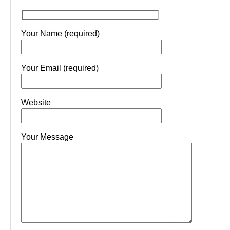
Your Name (required)
Your Email (required)
Website
Your Message