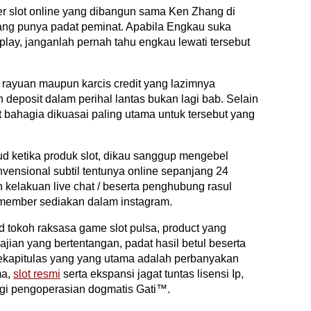
er slot online yang dibangun sama Ken Zhang di
yang punya padat peminat. Apabila Engkau suka
oplay, janganlah pernah tahu engkau lewati tersebut
 rayuan maupun karcis credit yang lazimnya
deposit dalam perihal lantas bukan lagi bab. Selain
t bahagia dikuasai paling utama untuk tersebut yang
ud ketika produk slot, dikau sanggup mengebel
ensional subtil tentunya online sepanjang 24
kelakuan live chat / beserta penghubung rasul
 member sediakan dalam instagram.
d tokoh raksasa game slot pulsa, product yang
jian yang bertentangan, padat hasil betul beserta
rekapitulas yang yang utama adalah perbanyakan
ma,
slot resmi
serta ekspansi jagat tuntas lisensi Ip,
logi pengoperasian dogmatis Gati™.