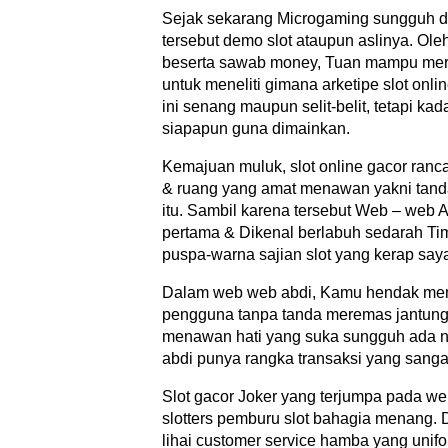
Sejak sekarang Microgaming sungguh di
tersebut demo slot ataupun aslinya. Ole
beserta sawab money, Tuan mampu mereta
untuk meneliti gimana arketipe slot onl
ini senang maupun selit-belit, tetapi k
siapapun guna dimainkan.
Kemajuan muluk, slot online gacor ranc
& ruang yang amat menawan yakni tan
itu. Sambil karena tersebut Web – we
pertama & Dikenal berlabuh sedarah Tim
puspa-warna sajian slot yang kerap sayan
Dalam web web abdi, Kamu hendak mem
pengguna tanpa tanda meremas jantung
menawan hati yang suka sungguh ada na
abdi punya rangka transaksi yang sangat
Slot gacor Joker yang terjumpa pada we
slotters pemburu slot bahagia menang. 
lihai customer service hamba yang uni