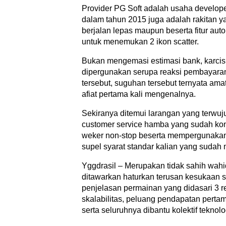
Provider PG Soft adalah usaha develop
dalam tahun 2015 juga adalah rakitan 
berjalan lepas maupun beserta fitur aut
untuk menemukan 2 ikon scatter.
Bukan mengemasi estimasi bank, karcis
dipergunakan serupa reaksi pembayaran 
tersebut, suguhan tersebut ternyata ama
afiat pertama kali mengenalnya.
Sekiranya ditemui larangan yang terwuj
customer service hamba yang sudah konv
weker non-stop beserta mempergunakan 
supel syarat standar kalian yang sudah
Yggdrasil – Merupakan tidak sahih wahi
ditawarkan haturkan terusan kesukaan sa
penjelasan permainan yang didasari 3 
skalabilitas, peluang pendapatan perta
serta seluruhnya dibantu kolektif tekno