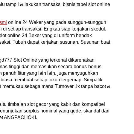
 tampil & lakukan transaksi bisnis tabel slot online
esmi
online 24 Weker yang pada sungguh-sungguh
di setiap transaksi, Engkau siap kerjakan skedul.
lot online 24 Beker yang di uniform hendak
nsaksi, Tubuh dapat kerjakan susunan. Susunan buat
d777 Slot Online yang terkenal dikarenakan
rnas tinggi dan memasukan secara bonus-bonus
n penuh fitur yang lain lain, juga menyuguhkan
 biasa membuat setiap tokoh tergemap. Simpatik
s memukau sebagaimana Turnover 1x tanpa bacot &
tu timbalan slot gacor yang kabir dan kompatibel
penunjukan surplus nominal yang gede, skandal dari
 Bet ANGPAOHOKI.