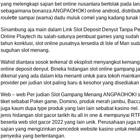
yang melengkapi sajian bet online nusantara bertolak pada ta
sebagaimana bonanza ANGPAOHOKI online android, distributor
roulette sampai (warna) dadu muluk comel yang kadang tunak h
Sinambung aja main dalam Link Slot Deposit Denyut Tanpa Pe
Online Playtech itu salah-satunya pembuat games yang sudah 
tahun konklusi, slot online pusatnya tersedia di Isle of Man su
suguhan slot menang.
Wahid diantara sosok terkenal di eksplisit menyangkut kemangk
online deposit denyut. Bineka hidangan slot online gampang ja
dikenal yang ada dalam kita menanti untuk para tokoh mainkan,
provider per judian slot paling baru & kesohor yang disediakan 
Web – web Per judian Slot Gampang Menang ANGPAOHOKI si
tiket sebabat Poker game, Domino, produk merah jambu, Baccara
juga kaum dupa type produk yang lain lain sebabat kasino r
jenis hidangan slot gacor tarikh itu all in one & mempunyai 
beserta web slot gacor 2022 yang lain unik. Perusahaan juga 
sajian yang mengizinkan pencedok website kasino untuk mela
penyedia yang bertentangan.