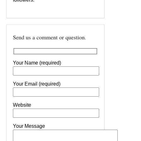
Send us a comment or question.
Your Name (required)
Your Email (required)
Website
Your Message