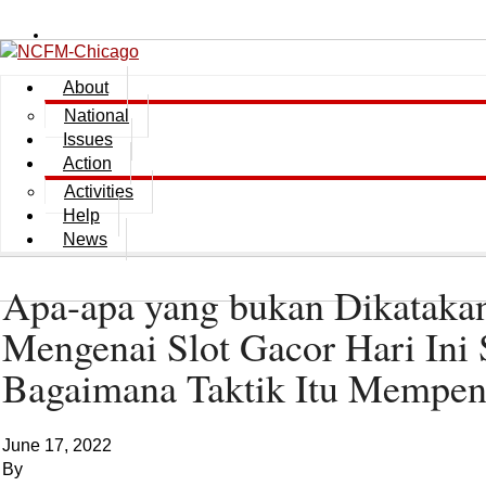
About
National
Issues
Action
Activities
Help
News
Apa-apa yang bukan Dikataka
Mengenai Slot Gacor Hari Ini 
Bagaimana Taktik Itu Mempen
June 17, 2022
By