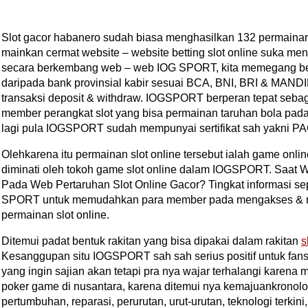
Slot gacor habanero sudah biasa menghasilkan 132 permainan
mainkan cermat website – website betting slot online suka 
secara berkembang web – web IOG SPORT, kita memegang be
daripada bank provinsial kabir sesuai BCA, BNI, BRI & MAND
transaksi deposit & withdraw. IOGSPORT berperan tepat seba
member perangkat slot yang bisa permainan taruhan bola pada
lagi pula IOGSPORT sudah mempunyai sertifikat sah yakni 
Olehkarena itu permainan slot online tersebut ialah game onl
diminati oleh tokoh game slot online dalam IOGSPORT. Saat W
Pada Web Pertaruhan Slot Online Gacor? Tingkat informasi sep
SPORT untuk memudahkan para member pada mengakses & me
permainan slot online.
Ditemui padat bentuk rakitan yang bisa dipakai dalam rakitan
s
Kesanggupan situ IOGSPORT sah sah serius positif untuk fans 
yang ingin sajian akan tetapi pra nya wajar terhalangi karena 
poker game di nusantara, karena ditemui nya kemajuankronolo
pertumbuhan, reparasi, perurutan, urut-urutan, teknologi terki