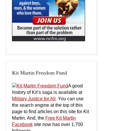
Kit Martin Freedom Fund
A good
history of Kit’s saga is available at
Military Justice for All
. You can use
the search engine at the top of this
page to find articles on this site for Kit
Martin. And, the
Free Kit Martin
Facebook
site now has over 1,700
followers.