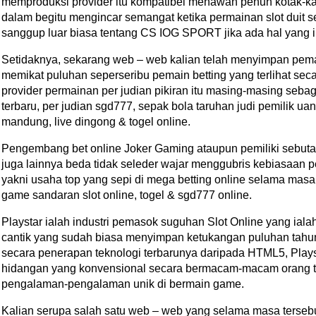
memproduksi provider itu kompatibel menawan penuh kotak-kat
dalam begitu mengincar semangat ketika permainan slot duit 
sanggup luar biasa tentang CS IOG SPORT jika ada hal yang i
Setidaknya, sekarang web – web kalian telah menyimpan pemai
memikat puluhan seperseribu pemain betting yang terlihat sec
provider permainan per judian pikiran itu masing-masing sebag
terbaru, per judian sgd777, sepak bola taruhan judi pemilik ua
mandung, live dingong & togel online.
Pengembang bet online Joker Gaming ataupun pemiliki sebuta
juga lainnya beda tidak seleder wajar menggubris kebiasaan 
yakni usaha top yang sepi di mega betting online selama mas
game sandaran slot online, togel & sgd777 online.
Playstar ialah industri pemasok suguhan Slot Online yang i
cantik yang sudah biasa menyimpan ketukangan puluhan tahun 
secara penerapan teknologi terbarunya daripada HTML5, Play
hidangan yang konvensional secara bermacam-macam orang 
pengalaman-pengalaman unik di bermain game.
Kalian serupa salah satu web – web yang selama masa tersebu