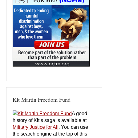
Kit Martin Freedom Fund
A good
history of Kit’s saga is available at
Military Justice for All
. You can use
the search engine at the top of this