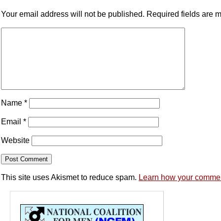
Your email address will not be published.
Required fields are 
Name
*
Email
*
Website
This site uses Akismet to reduce spam.
Learn how your commen