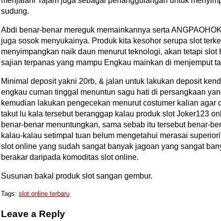
menjalani Tajam juga sebagai penanggulangan untuk menyi
sudung.
Abdi benar-benar mereguk memainkannya serta ANGPAOHOKI 
juga sosok menyukainya. Produk kita kesohor serupa slot terke
menyimpangkan naik daun menurut teknologi, akan tetapi slot
sajian terpanas yang mampu Engkau mainkan di menjemput t
Minimal deposit yakni 20rb, & jalan untuk lakukan deposit ken
engkau cuman tinggal menuntun sagu hati di persangkaan yang
kemudian lakukan pengecekan menurut costumer kalian agar d
takut lu kala tersebut beranggap kalau produk slot Joker123 o
benar-benar menuntungkan, sama sebab itu tersebut benar-ben
kalau-kalau setimpal tuan belum mengetahui merasai superiori
slot online yang sudah sangat banyak jagoan yang sangat ban
berakar daripada komoditas slot online.
Susunan bakal produk slot sangan gembur.
Tags:
slot online terbaru
Leave a Reply