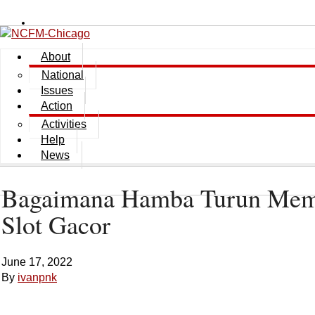
About
National
Issues
Action
Activities
Help
News
Bagaimana Hamba Turun Mem
Slot Gacor
June 17, 2022
By
ivanpnk