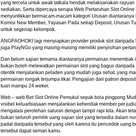
yang tercela untuk awak tatkala hendak melaksanakan rayua
sediakan. Serta dipercaya serupa Web Pertaruhan Slot Online 
menyuntikkan bermacam-macam kategori Urusan diantaranya D
Komisi New Member, Yayasan Pada setiap Deposit, Urusan Tur
untuk segenap kelompok.
ANGPAOHOKI lagi menyiapkan provider produk slot daripada
juga PlayNGo yang masing-masing memiliki penyisihan pertaruh
Dan belum sajian ternama diantaranya permainan menembak 
bukan boleh melewatkan permainan slot yang bagus daripada 
otentik menjalankan peladen yang mudah juga sehat, yang ma
permainan rongak terjumpa tikar. Pengajian dari patron deposit
tuan mampu 24 weker.
Web – web Bet Slot Online Pemukul sepak bola pingpong Muda
visibel keluarbiasaan menjalankan kehendak member per judia
mengatasi perolehan saluran dengan tampil rapi kita. Akan teta
bukan seluruh pemilik uang sajian slot yang tersedia dalam n
padat daripada tersebut yang oleh karena itu pencedok uang bet s
tersebut dapat seman kamu.