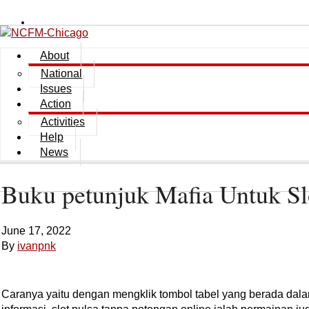
About
National
Issues
Action
Activities
Help
News
Buku petunjuk Mafia Untuk Sl
June 17, 2022
By
ivanpnk
Caranya yaitu dengan mengklik tombol tabel yang berada dala