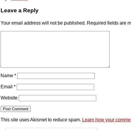
Leave a Reply
Your email address will not be published.
Required fields are 
Name
*
Email
*
Website
This site uses Akismet to reduce spam.
Learn how your commen