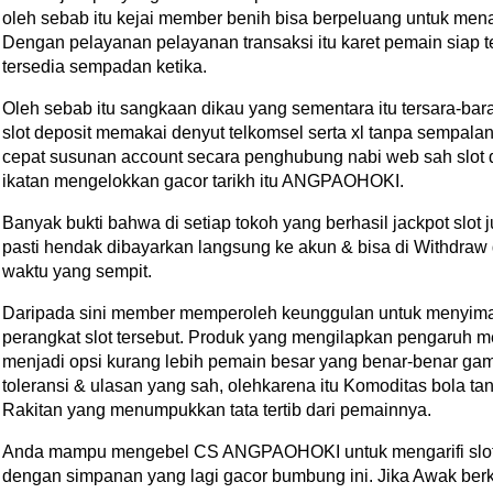
oleh sebab itu kejai member benih bisa berpeluang untuk mena
Dengan pelayanan pelayanan transaksi itu karet pemain siap te
tersedia sempadan ketika.
Oleh sebab itu sangkaan dikau yang sementara itu tersara-bara
slot deposit memakai denyut telkomsel serta xl tanpa sempal
cepat susunan account secara penghubung nabi web sah slot d
ikatan mengelokkan gacor tarikh itu ANGPAOHOKI.
Banyak bukti bahwa di setiap tokoh yang berhasil jackpot sl
pasti hendak dibayarkan langsung ke akun & bisa di Withdra
waktu yang sempit.
Daripada sini member memperoleh keunggulan untuk menyimak
perangkat slot tersebut. Produk yang mengilapkan pengaruh men
menjadi opsi kurang lebih pemain besar yang benar-benar g
toleransi & ulasan yang sah, olehkarena itu Komoditas bola ta
Rakitan yang menumpukkan tata tertib dari pemainnya.
Anda mampu mengebel CS ANGPAOHOKI untuk mengarifi slot 
dengan simpanan yang lagi gacor bumbung ini. Jika Awak ber