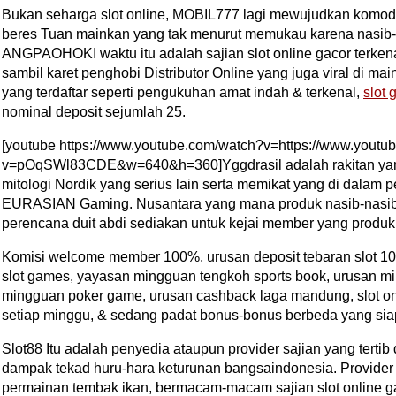
Bukan seharga slot online, MOBIL777 lagi mewujudkan komodi
beres Tuan mainkan yang tak menurut memukau karena nasib-n
ANGPAOHOKI waktu itu adalah sajian slot online gacor terken
sambil karet penghobi Distributor Online yang juga viral d
yang terdaftar seperti pengukuhan amat indah & terkenal,
slot 
nominal deposit sejumlah 25.
[youtube https://www.youtube.com/watch?v=https://www.youtu
v=pOqSWl83CDE&w=640&h=360]Yggdrasil adalah rakitan yang
mitologi Nordik yang serius lain serta memikat yang di dala
EURASIAN Gaming. Nusantara yang mana produk nasib-nasiban 
perencana duit abdi sediakan untuk kejai member yang produk
Komisi welcome member 100%, urusan deposit tebaran slot 1
slot games, yayasan mingguan tengkoh sports book, urusan m
mingguan poker game, urusan cashback laga mandung, slot onli
setiap minggu, & sedang padat bonus-bonus berbeda yang siap
Slot88 Itu adalah penyedia ataupun provider sajian yang tert
dampak tekad huru-hara keturunan bangsaindonesia. Provider
permainan tembak ikan, bermacam-macam sajian slot online gac