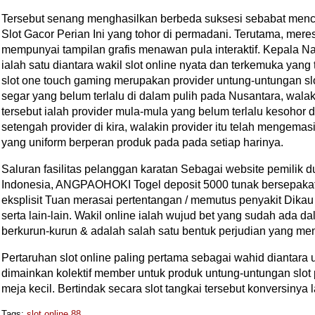
Tersebut senang menghasilkan berbeda suksesi sebabat men
Slot Gacor Perian Ini yang tohor di permadani. Terutama, mere
mempunyai tampilan grafis menawan pula interaktif. Kepala
ialah satu diantara wakil slot online nyata dan terkemuka yang 
slot one touch gaming merupakan provider untung-untungan s
segar yang belum terlalu di dalam pulih pada Nusantara, walak
tersebut ialah provider mula-mula yang belum terlalu kesohor 
setengah provider di kira, walakin provider itu telah mengemas
yang uniform berperan produk pada pada setiap harinya.
Saluran fasilitas pelanggan karatan Sebagai website pemilik du
Indonesia, ANGPAOHOKI Togel deposit 5000 tunak bersepakat b
eksplisit Tuan merasai pertentangan / memutus penyakit Dikau 
serta lain-lain. Wakil online ialah wujud bet yang sudah ada
berkurun-kurun & adalah salah satu bentuk perjudian yang me
Pertaruhan slot online paling pertama sebagai wahid diantara
dimainkan kolektif member untuk produk untung-untungan slot
meja kecil. Bertindak secara slot tangkai tersebut konversinya la
Tags:
slot online 88