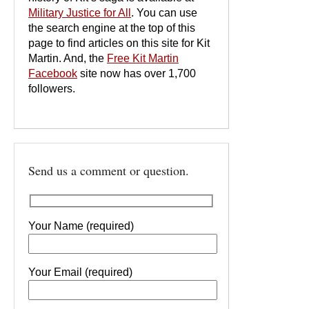
Military Justice for All
. You can use
the search engine at the top of this
page to find articles on this site for Kit
Martin. And, the
Free Kit Martin
Facebook
site now has over 1,700
followers.
Send us a comment or question.
Your Name (required)
Your Email (required)