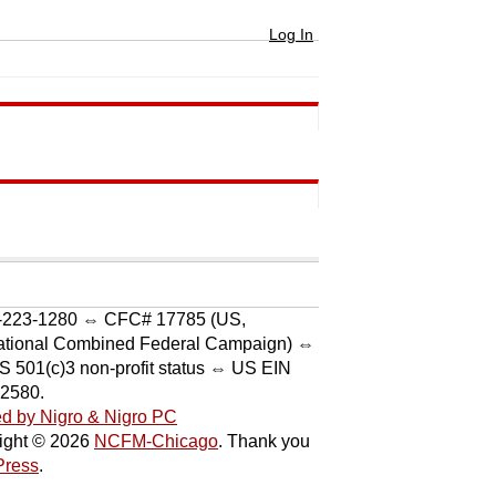
Log In
-223-1280 ⇔ CFC# 17785 (US,
national Combined Federal Campaign) ⇔
S 501(c)3 non-profit status ⇔ US EIN
2580.
ed by Nigro & Nigro PC
ight © 2026
NCFM-Chicago
. Thank you
ress
.