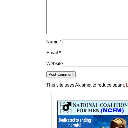
Name
*
Email
*
Website
This site uses Akismet to reduce spam.