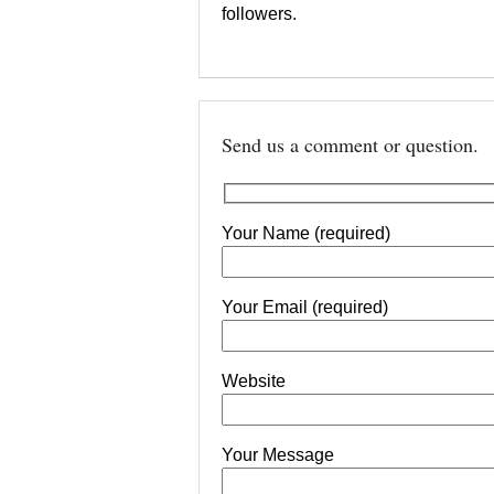
followers.
Send us a comment or question.
Your Name (required)
Your Email (required)
Website
Your Message