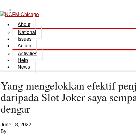
About
National
Issues
Action
Activities
Help
News
Yang mengelokkan efektif pen
daripada Slot Joker saya semp
dengar
June 18, 2022
By