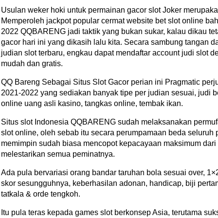
Usulan weker hoki untuk permainan gacor slot Joker merupakan
Memperoleh jackpot popular cermat website bet slot online ba
2022 QQBARENG jadi taktik yang bukan sukar, kalau dikau teta
gacor hari ini yang dikasih lalu kita. Secara sambung tangan d
judian slot terbaru, engkau dapat mendaftar account judi slot d
mudah dan gratis.
QQ Bareng Sebagai Situs Slot Gacor perian ini Pragmatic perj
2021-2022 yang sediakan banyak tipe per judian sesuai, judi bo
online uang asli kasino, tangkas online, tembak ikan.
Situs slot Indonesia QQBARENG sudah melaksanakan permufa
slot online, oleh sebab itu secara perumpamaan beda seluruh 
memimpin sudah biasa mencopot kepacayaan maksimum dari 
melestarikan semua peminatnya.
Ada pula bervariasi orang bandar taruhan bola sesuai over, 1×2
skor sesungguhnya, keberhasilan adonan, handicap, biji pert
tatkala & orde tengkoh.
Itu pula teras kepada games slot berkonsep Asia, terutama s