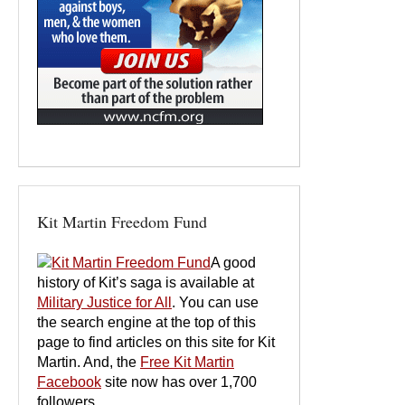
Kit Martin Freedom Fund
A good
history of Kit’s saga is available at
Military Justice for All
. You can use
the search engine at the top of this
page to find articles on this site for Kit
Martin. And, the
Free Kit Martin
Facebook
site now has over 1,700
followers.