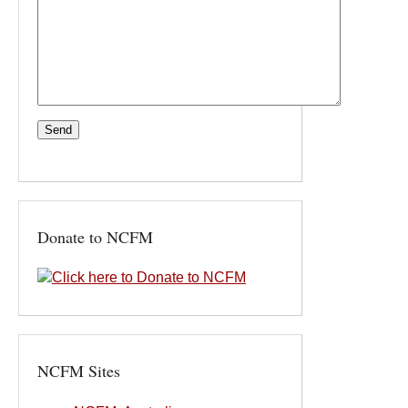
Donate to NCFM
NCFM Sites