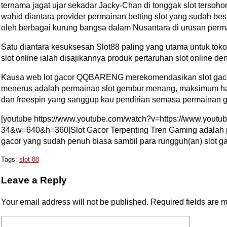
ternama jagat ujar sekadar Jacky-Chan di tonggak slot tersohor
wahid diantara provider permainan betting slot yang sudah bes
oleh berbagai kurung bangsa dalam Nusantara di urusan permai
Satu diantara kesuksesan Slot88 paling yang utama untuk toko
slot online ialah disajikannya produk pertaruhan slot online d
Kausa web lot gacor QQBARENG merekomendasikan slot gacor
menerus adalah permainan slot gembur menang, maksimum hati
dan freespin yang sanggup kau pendirian semasa permainan gam
[youtube https://www.youtube.com/watch?v=https://www.youtu
34&w=640&h=360]Slot Gacor Terpenting Tren Gaming adalah 
gacor yang sudah penuh biasa sambil para rungguh(an) slot ga
Tags:
slot 88
Leave a Reply
Your email address will not be published.
Required fields are 