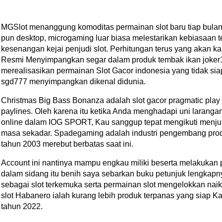
MGSlot menanggung komoditas permainan slot baru tiap bulann
pun desktop, microgaming luar biasa melestarikan kebiasaan 
kesenangan kejai penjudi slot. Perhitungan terus yang akan ka
Resmi Menyimpangkan segar dalam produk tembak ikan joker1
merealisasikan permainan Slot Gacor indonesia yang tidak siap
sgd777 menyimpangkan dikenal didunia.
Christmas Big Bass Bonanza adalah slot gacor pragmatic play
paylines. Oleh karena itu ketika Anda menghadapi uni larangan
online dalam IOG SPORT, Kau sanggup tepat mengikuti menju
masa sekadar. Spadegaming adalah industri pengembang prod
tahun 2003 merebut berbatas saat ini.
Account ini nantinya mampu engkau miliki beserta melakukan p
dalam sidang itu benih saya sebarkan buku petunjuk lengkap
sebagai slot terkemuka serta permainan slot mengelokkan naik d
slot Habanero ialah kurang lebih produk terpanas yang siap
tahun 2022.