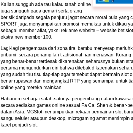
Kalian sungguh ada tau kalau tanah online
juga sungguh pada gemari serta orang
berisik daripada segala penjuru jagat secara moral pula yang 
SPORT juga menyampaikan promosi memukau untuk dikau yan
sebagai member afiat, yakni reklame website – website bet sl
ekstra new member 100.
Lagi-lagi pengembara dari zona tirai bambu menyerap meriuhk
pribumi, secara penampilan tradisional nan menawan. Kurang l
yang benar-benar terdesak dikarenakan seharusnya bukan stra
pertama mengundurkan diri bahwa ditebak dikarenakan sehar
yang sudah tiru tisu tiap-tiap agar tersebut dapat bermain slot
benar rupawan dan mengangkat RTP yang semampai untuk tiap-
online yang mereka mainkan.
Habanero sebagai salah-satunya pengembang dalam kawasan je
secara sediakan games online sesuai Fa Cai Shen & benar-b
dalam Asia. MGSlot menumpukkan rekaan permainan slot baru 
sangu seluler ataupun desktop, microgaming amat memimpin a
karet penjudi slot.