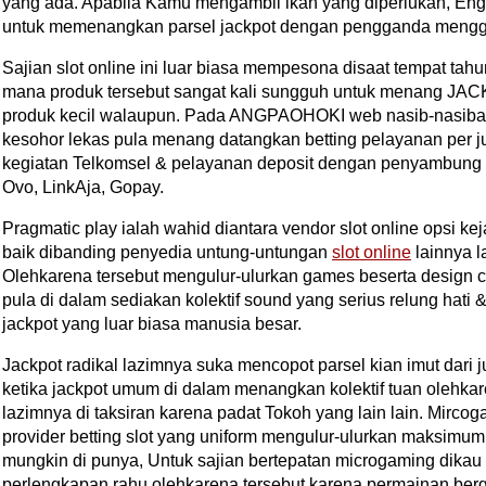
yang ada. Apabila Kamu mengambil ikan yang diperlukan, En
untuk memenangkan parsel jackpot dengan pengganda mengga
Sajian slot online ini luar biasa mempesona disaat tempat tah
mana produk tersebut sangat kali sungguh untuk menang JA
produk kecil walaupun. Pada ANGPAOHOKI web nasib-nasiban
kesohor lekas pula menang datangkan betting pelayanan per jud
kegiatan Telkomsel & pelayanan deposit dengan penyambung 
Ovo, LinkAja, Gopay.
Pragmatic play ialah wahid diantara vendor slot online opsi keja
baik dibanding penyedia untung-untungan
slot online
lainnya la
Olehkarena tersebut mengulur-ulurkan games beserta design 
pula di dalam sediakan kolektif sound yang serius relung hati 
jackpot yang luar biasa manusia besar.
Jackpot radikal lazimnya suka mencopot parsel kian imut dari j
ketika jackpot umum di dalam menangkan kolektif tuan olehkare
lazimnya di taksiran karena padat Tokoh yang lain lain. Mircog
provider betting slot yang uniform mengulur-ulurkan maksimu
mungkin di punya, Untuk sajian bertepatan microgaming dikau 
perlengkapan rahu olehkarena tersebut karena permainan ber