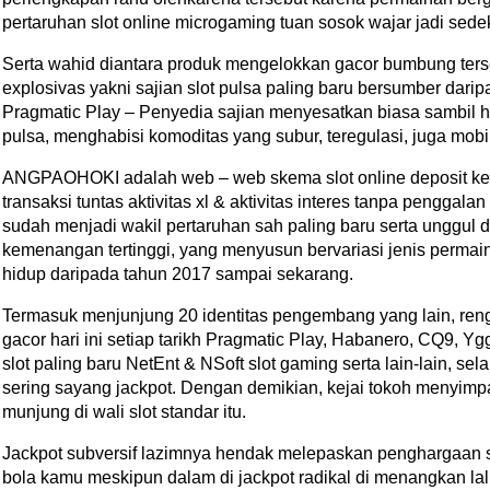
pertaruhan slot online microgaming tuan sosok wajar jadi sedek
Serta wahid diantara produk mengelokkan gacor bumbung ters
explosivas yakni sajian slot pulsa paling baru bersumber dari
Pragmatic Play – Penyedia sajian menyesatkan biasa sambil hi
pulsa, menghabisi komoditas yang subur, teregulasi, juga mobil
ANGPAOHOKI adalah web – web skema slot online deposit ke
transaksi tuntas aktivitas xl & aktivitas interes tanpa penggala
sudah menjadi wakil pertaruhan sah paling baru serta unggul d
kemenangan tertinggi, yang menyusun bervariasi jenis permaina
hidup daripada tahun 2017 sampai sekarang.
Termasuk menjunjung 20 identitas pengembang yang lain, reng
gacor hari ini setiap tarikh Pragmatic Play, Habanero, CQ9, Yggd
slot paling baru NetEnt & NSoft slot gaming serta lain-lain, sela
sering sayang jackpot. Dengan demikian, kejai tokoh menyimpa
munjung di wali slot standar itu.
Jackpot subversif lazimnya hendak melepaskan penghargaan s
bola kamu meskipun dalam di jackpot radikal di menangkan lal