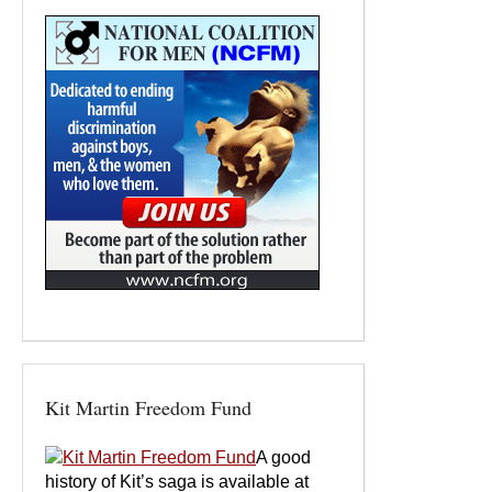
Kit Martin Freedom Fund
A good
history of Kit’s saga is available at