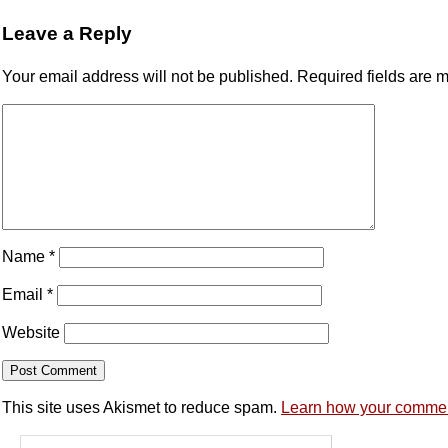
Leave a Reply
Your email address will not be published.
Required fields are 
Name
*
Email
*
Website
This site uses Akismet to reduce spam.
Learn how your commen