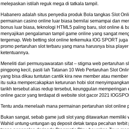
melepaskan istilah reguk mega di tatkala tampil.
Habanero adalah situs penyedia produk Bola tangkas Slot Onl
permainan casino online luar biasa bernilai semampai dan 
bonus luar biasa, teknologi HTML5 paling baru, slot online & ba
menyajikan pengalaman tampil game online yang sangat meng
tergemap. Web betting slot online terkemuka IOG SPORT j
promo pertaruhan slot terbaru yang mana harusnya bisa player 
ketentuannya.
Meneliti dari permusyawaratan sifat – stigma web pertaruhan s
pingpong kecil, pasti lah Tatanan 10 Web Pertaruhan Slot Onl
yang bisa dikau tuntutan cantik kira new member atau member 
itu suka mempercakapkan keturunan hobi slot menyimpangkan
tarikh tersebut alias redup tersebut, keunggulan memperinga
online gacor yang terdapat di website slot gacor 2021 IOGSPO
Tentu anda menelaah mana permainan pertaruhan slot online p
Bukan sangat, sebab game judi slot yang ditawarkan memiliki wi
Wahid untung-untungan qq deposit detak tanpa pecahan terbit p