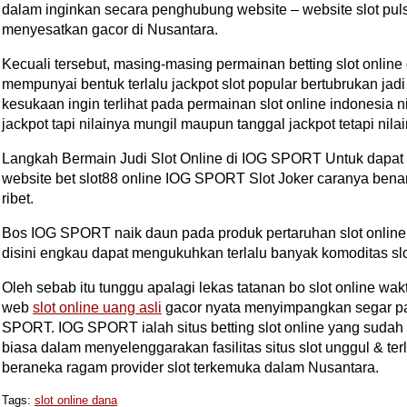
dalam inginkan secara penghubung website – website slot pu
menyesatkan gacor di Nusantara.
Kecuali tersebut, masing-masing permainan betting slot onlin
mempunyai bentuk terlalu jackpot slot popular bertubrukan ja
kesukaan ingin terlihat pada permainan slot online indonesia
jackpot tapi nilainya mungil maupun tanggal jackpot tetapi nil
Langkah Bermain Judi Slot Online di IOG SPORT Untuk dapat
website bet slot88 online IOG SPORT Slot Joker caranya ben
ribet.
Bos IOG SPORT naik daun pada produk pertaruhan slot online al
disini engkau dapat mengukuhkan terlalu banyak komoditas slo
Oleh sebab itu tunggu apalagi lekas tatanan bo slot online wakt
web
slot online uang asli
gacor nyata menyimpangkan segar p
SPORT. IOG SPORT ialah situs betting slot online yang suda
biasa dalam menyelenggarakan fasilitas situs slot unggul & te
beraneka ragam provider slot terkemuka dalam Nusantara.
Tags:
slot online dana