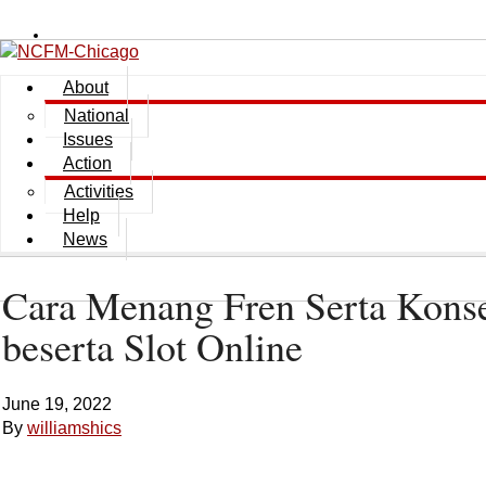
About
National
Issues
Action
Activities
Help
News
Cara Menang Fren Serta Kons
beserta Slot Online
June 19, 2022
By
williamshics