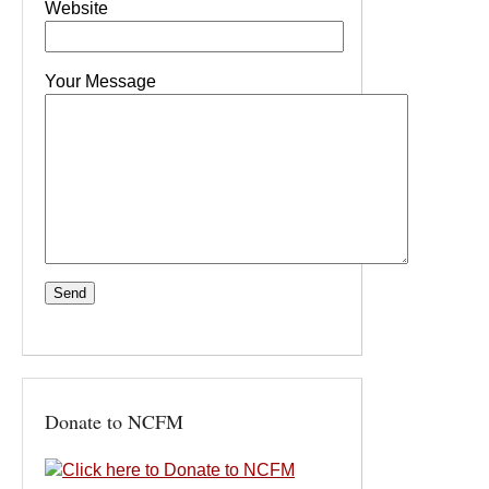
Website
Your Message
Donate to NCFM