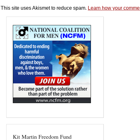
This site uses Akismet to reduce spam.
Learn how your commen
Kit Martin Freedom Fund