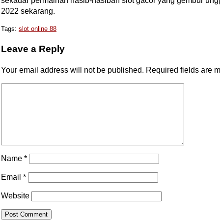
sekadar permainan nasib-nasiban slot gacor yang gembur un
2022 sekarang.
Tags:
slot online 88
Leave a Reply
Your email address will not be published.
Required fields are 
Name
*
Email
*
Website