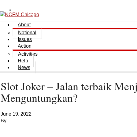
About
National
Issues
Action
Activities
Help
News
Slot Joker – Jalan terbaik Men
Menguntungkan?
June 19, 2022
By